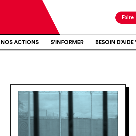
Faire
NOS ACTIONS
S’INFORMER
BESOIN D’AIDE 
NOTRE MISSION
ACTUALITÉS
JE SUIS EN ZON
NOS PROJETS
PUBLICATIONS
SE RENDRE EN Z
NOS MOYENS D’ACTION
RESSOURCES
J’AI FAIT L’OB
D’IDENTITÉ À U
CARTOGRAPHIE
INTÉRIEURE TER
J’AI ÉTÉ VICTI
FRONTIÈRE
JE VOUDRAIS T