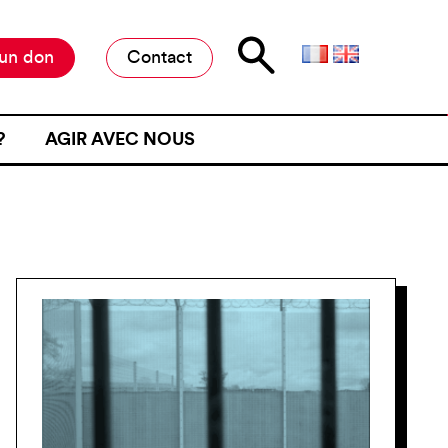
 un don
Contact
?
AGIR AVEC NOUS
E D’ATTENTE
MILITER À L’ANAFÉ
ONE D’ATTENTE
OFFRES DE STAGE ET D’EMPLOI
JET D’UN CONTRÔLE
RESTER INFORMÉ·E
NE FRONTIÈRE
RESTRE
ME DE VIOLENCE À UNE
ÉMOIGNER