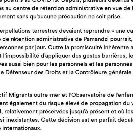
s positifs au COVID 19. Depuis, plusieurs détenus e
és au centre de rétention administrative en vue de
ement sans qu’aucune précaution ne soit prise.
nterpellations terrestres devaient reprendre « une 
e de rétention administrative de Pamandzi pourrait,
ersonnes par jour. Outre la promiscuité inhérente a
et l’impossibilité d’appliquer des gestes barrières, 
vés aussi bien pour les personnels et les personn
le Défenseur des Droits et la Contrôleure générale 
ctif Migrants outre-mer et l’Observatoire de l’enf
tent également du risque élevé de propagation du vi
el, relativement préservées jusqu’à présent et où les
si-inexistantes. Cette décision est en parfait déca
 internationaux.