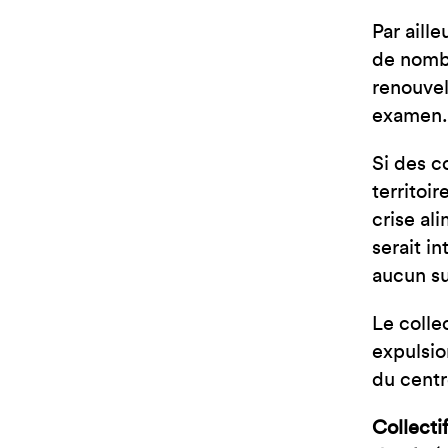
Par aill
de nombr
renouvel
examen.
Si des c
territoi
crise ali
serait i
aucun su
Le colle
expulsio
du centr
Collect