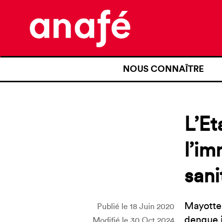
NOUS CONNAÎTRE
QUI SOMMES-NOUS ?
NOTRE HISTOIRE
L’Et
NOS REVENDICATIONS
l’im
TRANSPARENCE
san
NOS PARTENAIRES
Mayotte,
Publié le 18 Juin 2020
dengue j
Modifié le 30 Oct 2024