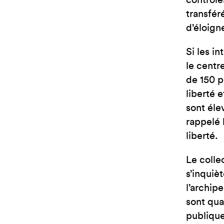
contrôlé
transfér
d’éloign
Si les i
le centr
de 150 p
liberté 
sont éle
rappelé 
liberté.
Le colle
s’inquiè
l’archip
sont qua
publique