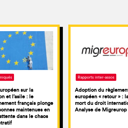
iqués
Rapports inter-assos
uropéen sur la
Adoption du règlemen
n et l’asile : le
européen « retour » : l
nement français plonge
mort du droit internati
sonnes maintenues en
Analyse de Migreurop
attente dans le chaos
tratif