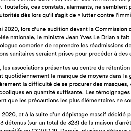
JE SUIS EN FRA
. Toutefois, ces constats, alarmants, ne semblent p
utorités dès lors qu’il s’agit de « lutter contre l’im
i 2020, lors d’une audition devant la Commission d
lée nationale, le ministre Jean Yves Le Drian a fait
ologue comorien de reprendre les réadmissions d
ons sanitaires seraient prises pour procéder à des 
, les associations présentes au centre de rétentio
t quotidiennement le manque de moyens dans la ge
ièrement la difficulté de se procurer des masques,
cooliques en quantité suffisante. Les témoignages
nt que les précautions les plus élémentaires ne so
n 2020, et à la suite d’un dépistage massif décidé 
83 détenus (sur un total de 323) de la maison d’arrê