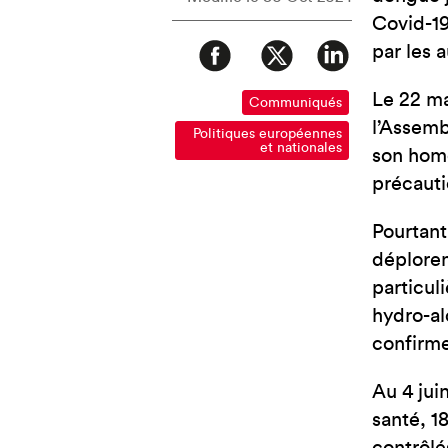
Covid-19
par les a
Le 22 ma
Communiqués
l’Assemb
Politiques européennes
et nationales
son hom
précauti
Pourtant
déploren
particul
hydro-al
confirme
Au 4 jui
santé, 1