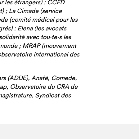
ur les étrangers) ; CCFD
t) ; La Cimade (service
ede (comité médical pour les
rés) ; Elena (les avocats
solidarité avec tou·te·s les
du monde ; MRAP (mouvement
observatoire international des
gers (ADDE), Anafé, Comede,
Mrap, Observatoire du CRA de
magistrature, Syndicat des