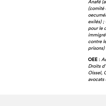
Anafé (a
(comité 
oecuméni
exilés) 
pour le d
immigré
contre l
prisons)
OEE
:
Ac
Droits d
Oissel, 
avocats