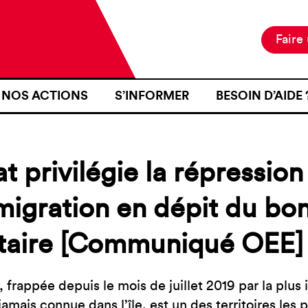
Faire
NOS ACTIONS
S’INFORMER
BESOIN D’AIDE 
NOTRE MISSION
ACTUALITÉS
JE SUIS EN ZON
NOS PROJETS
PUBLICATIONS
SE RENDRE EN Z
at privilégie la répression
NOS MOYENS D’ACTION
RESSOURCES
J’AI FAIT L’OB
D’IDENTITÉ À U
migration en dépit du bo
CARTOGRAPHIE
INTÉRIEURE TER
itaire [Communiqué OEE]
J’AI ÉTÉ VICTI
FRONTIÈRE
JE VOUDRAIS T
 frappée depuis le mois de juillet 2019 par la plu
amais connue dans l’île, est un des territoires les p