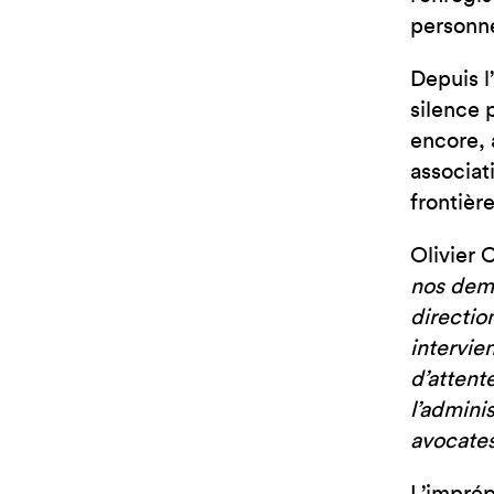
personne
Depuis l
silence 
encore, 
associat
frontièr
Olivier 
nos dema
directio
intervie
d’attent
l’admini
avocates