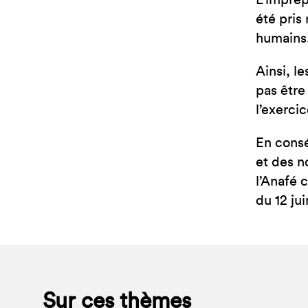
L’imprép
été pris
humains
Ainsi, l
pas être
l’exercic
En consé
et des n
l’Anafé 
du 12 ju
Sur ces thèmes