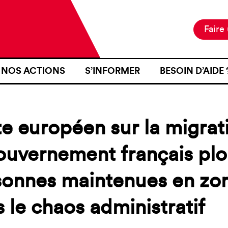
Faire
NOS ACTIONS
S’INFORMER
BESOIN D’AIDE 
NOTRE MISSION
ACTUALITÉS
JE SUIS EN ZON
NOS PROJETS
PUBLICATIONS
SE RENDRE EN Z
e européen sur la migratio
NOS MOYENS D’ACTION
RESSOURCES
J’AI FAIT L’OB
D’IDENTITÉ À U
ouvernement français plo
CARTOGRAPHIE
INTÉRIEURE TER
sonnes maintenues en zon
J’AI ÉTÉ VICTI
FRONTIÈRE
 le chaos administratif
JE VOUDRAIS T