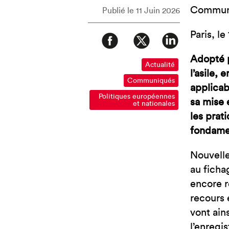
Communi
Publié le 11 Juin 2026
Paris, le
Adopté p
Actualité
l’asile,
Communiqués
applicab
Politiques européennes
sa mise 
et nationales
les prat
fondame
Nouvelle
au ficha
encore r
recours 
vont ain
l’enregi