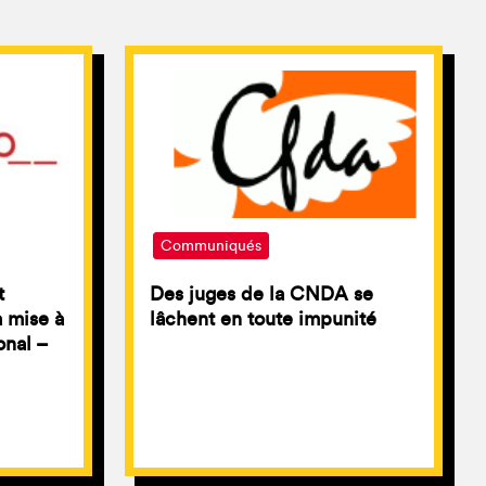
Communiqués
t
Des juges de la CNDA se
a mise à
lâchent en toute impunité
onal –