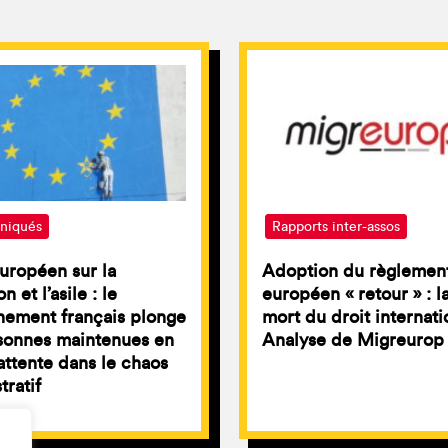
iqués
Rapports inter-assos
uropéen sur la
Adoption du règlemen
n et l’asile : le
européen « retour » : l
nement français plonge
mort du droit internati
sonnes maintenues en
Analyse de Migreurop
attente dans le chaos
tratif