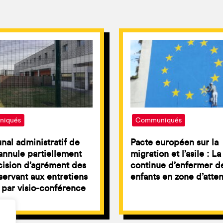
iqués
Communiqués
unal administratif de
Pacte européen sur la
nnule partiellement
migration et l’asile : L
ision d’agrément des
continue d’enfermer d
servant aux entretiens
enfants en zone d’atte
par visio-conférence