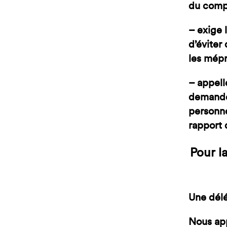
du comp
– exige 
d’éviter
les mépr
– appell
demandeu
personne
rapport 
Pour l
Une délé
Nous app