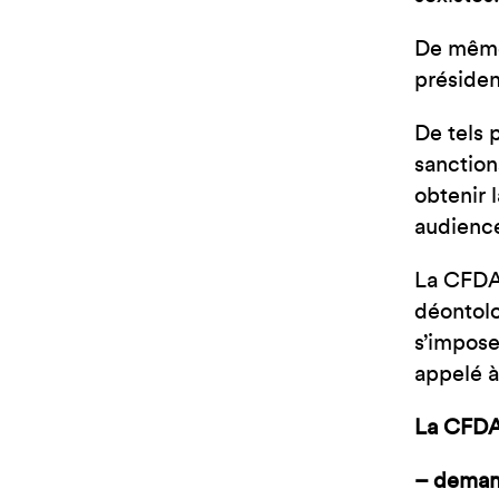
De même 
présiden
De tels 
sanction
obtenir 
audienc
La CFDA 
déontolo
s’impose
appelé à
La CFDA
– deman