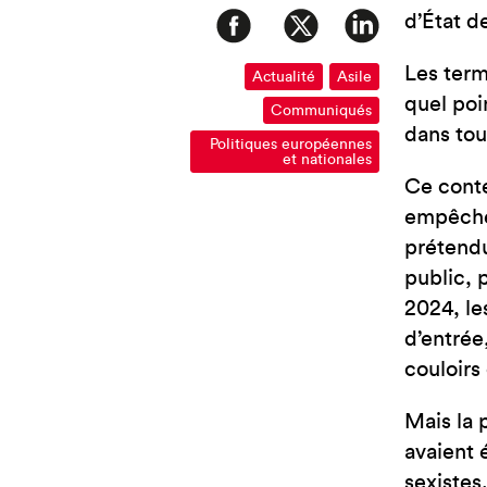
d’État d
Les term
Actualité
Asile
quel poi
Communiqués
dans tou
Politiques européennes
et nationales
Ce conte
empêchée
prétendu
public, 
2024, le
d’entrée
couloirs
Mais la 
avaient 
sexistes