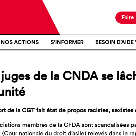
Faire
NOS ACTIONS
S’INFORMER
BESOIN D’AIDE 
NOTRE MISSION
ACTUALITÉS
JE SUIS EN ZON
NOS PROJETS
PUBLICATIONS
SE RENDRE EN Z
juges de la CNDA se lâc
NOS MOYENS D’ACTION
RESSOURCES
J’AI FAIT L’OB
D’IDENTITÉ À U
unité
CARTOGRAPHIE
INTÉRIEURE TER
J’AI ÉTÉ VICTI
rt de la CGT fait état de propos racistes, sexiste
FRONTIÈRE
ciations membres de la CFDA sont scandalisées p
JE VOUDRAIS T
(Cour nationale du droit d’asile) relevés dans le r