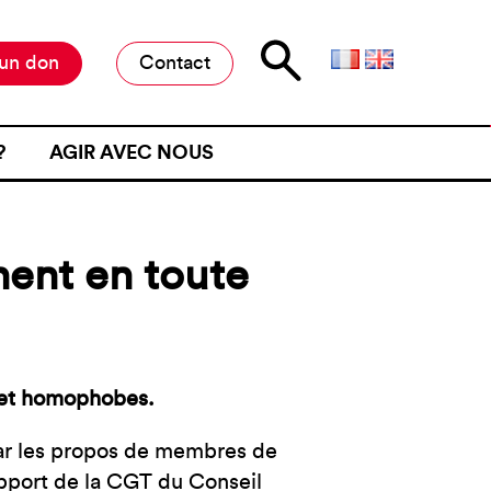
 un don
Contact
?
AGIR AVEC NOUS
E D’ATTENTE
MILITER À L’ANAFÉ
ONE D’ATTENTE
OFFRES DE STAGE ET D’EMPLOI
hent en toute
JET D’UN CONTRÔLE
RESTER INFORMÉ·E
NE FRONTIÈRE
RESTRE
ME DE VIOLENCE À UNE
s et homophobes.
ar les propos de membres de
ÉMOIGNER
apport de la CGT du Conseil