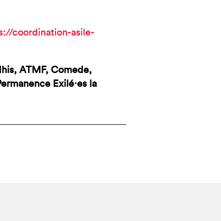
s://coordination-asile-
rdhis, ATMF, Comede,
 Permanence Exilé⋅es la