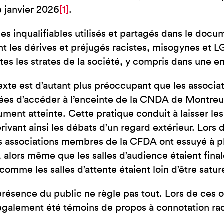
JE SUIS EN FRA
e janvier 2026
[1]
.
es inqualifiables utilisés et partagés dans le doc
nt les dérives et préjugés racistes, misogynes et
tes les strates de la société, y compris dans une
xte est d’autant plus préoccupant que les associa
s d’accéder à l’enceinte de la CNDA de Montreuil
ment atteinte. Cette pratique conduit à laisser les
privant ainsi les débats d’un regard extérieur. Lor
s associations membres de la CFDA ont essuyé à pl
, alors même que les salles d’audience étaient fina
 comme les salles d’attente étaient loin d’être satur
présence du public ne règle pas tout. Lors de ces o
également été témoins de propos à connotation rac
.