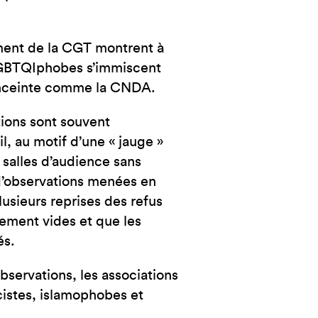
NCE
ument de la CGT montrent à
 LGBTQIphobes s’immiscent
 enceinte comme la CNDA.
tions sont souvent
, au motif d’une « jauge »
 salles d’audience sans
s d’observations menées en
usieurs reprises des refus
lement vides et que les
és.
bservations, les associations
istes, islamophobes et