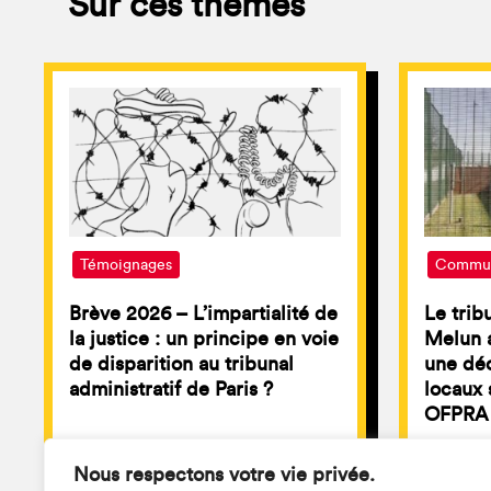
Sur ces thèmes
Témoignages
Commun
Brève 2026 – L’impartialité de
Le trib
la justice : un principe en voie
Melun a
de disparition au tribunal
une déc
administratif de Paris ?
locaux 
OFPRA 
Nous respectons votre vie privée.