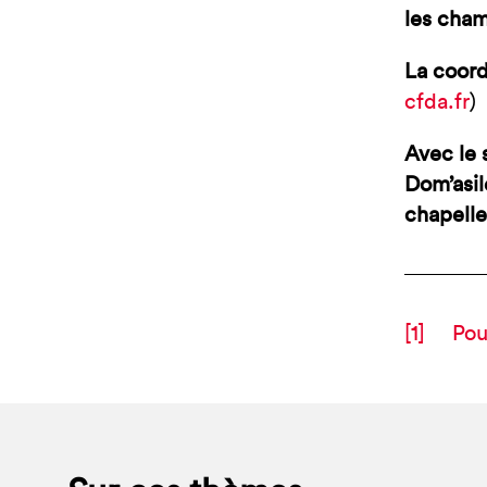
les cham
La coord
cfda.fr
)
Avec le
Dom’asil
chapelle
[1]
Pour 