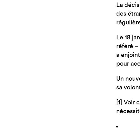
La décis
des étra
régulièr
Le 18 ja
référé – 
a enjoin
pour acc
Un nouve
sa volon
[1] Voir
nécessit