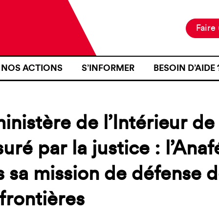
Faire
NOS ACTIONS
S’INFORMER
BESOIN D’AIDE 
NOTRE MISSION
ACTUALITÉS
JE SUIS EN ZON
NOS PROJETS
PUBLICATIONS
SE RENDRE EN Z
inistère de l’Intérieur d
NOS MOYENS D’ACTION
RESSOURCES
J’AI FAIT L’OB
D’IDENTITÉ À U
uré par la justice : l’Ana
CARTOGRAPHIE
INTÉRIEURE TER
 sa mission de défense d
J’AI ÉTÉ VICTI
FRONTIÈRE
frontières
JE VOUDRAIS T