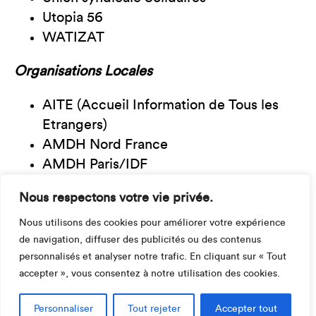
Utopia 56
WATIZAT
Organisations Locales
AITE (Accueil Information de Tous les
Etrangers)
AMDH Nord France
AMDH Paris/IDF
Amoureux au Ban Public de Lyon
Nous respectons votre vie privée.
Assemblée Locale EGM 33
Assemblée Locale EGM 46
Nous utilisons des cookies pour améliorer votre expérience
de navigation, diffuser des publicités ou des contenus
Assemblée Locale EGM 83
personnalisés et analyser notre trafic. En cliquant sur « Tout
Assemblée Locale EGM La Rochelle &
accepter », vous consentez à notre utilisation des cookies.
Rochefort
ASTI Aix-Marseille (Association de
Personnaliser
Tout rejeter
Accepter tout