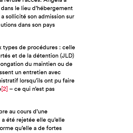
a refusé l’accès. Angela a
NCE
 dans le lieu d’hébergement
a sollicité son admission sur
sécutions dans son pays
x types de procédures : celle
ertés et de la détention (JLD)
olongation du maintien ou de
passent un entretien avec
tratif lorsqu’ils ont pu faire
e
[2]
– ce qui n’est pas
obre au cours d’une
 été rejetée elle qu’elle
forme qu’elle a de fortes