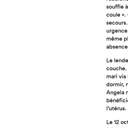
souffle 
coule ».
secours.
urgence.
même pla
absence.
Le lende
couche. 
mari via
dormir, 
Angela n’
bénéfici
l’utérus.
Le 12 oc