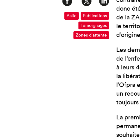
contrair
donc été
Asile
Publications
de la ZA
le territ
Témoignages
d’origine
Zones d'attente
Les dema
de l’enf
à leurs 
la libéra
l’Ofpra 
un recou
toujours 
La premi
permanen
souhaite