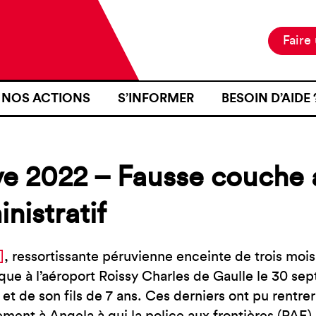
Faire
NOS ACTIONS
S’INFORMER
BESOIN D’AIDE 
NOTRE MISSION
ACTUALITÉS
JE SUIS EN ZON
NOS PROJETS
PUBLICATIONS
SE RENDRE EN Z
e 2022 – Fausse couche a
NOS MOYENS D’ACTION
RESSOURCES
J’AI FAIT L’OB
D’IDENTITÉ À U
nistratif
CARTOGRAPHIE
INTÉRIEURE TER
J’AI ÉTÉ VICTI
]
, ressortissante péruvienne enceinte de trois moi
FRONTIÈRE
ue à l’aéroport Roissy Charles de Gaulle le 30 
JE VOUDRAIS T
et de son fils de 7 ans. Ces derniers ont pu rentrer 