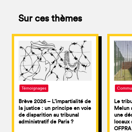
Sur ces thèmes
Témoignages
Commun
Brève 2026 – L’impartialité de
Le trib
la justice : un principe en voie
Melun a
de disparition au tribunal
une déc
administratif de Paris ?
locaux 
OFPRA 