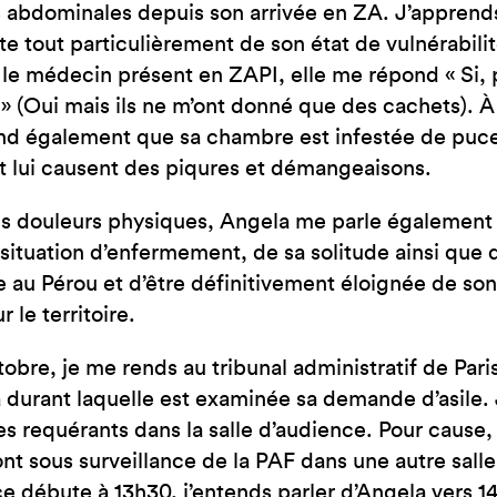
 abdominales depuis son arrivée en ZA. J’apprends 
te tout particulièrement de son état de vulnérabili
u le médecin présent en ZAPI, elle me répond « Si,
s » (Oui mais ils ne m’ont donné que des cachets). À
d également que sa chambre est infestée de puces
t lui causent des piqures et démangeaisons.
s douleurs physiques, Angela me parle également 
a situation d’enfermement, de sa solitude ainsi que 
 au Pérou et d’être définitivement éloignée de son 
r le territoire.
tobre, je me rends au tribunal administratif de Paris
 durant laquelle est examinée sa demande d’asile. 
s requérants dans la salle d’audience. Pour cause
nt sous surveillance de la PAF dans une autre salle
ce débute à 13h30, j’entends parler d’Angela vers 1