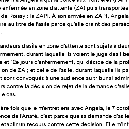
ement à Angela à qui la police aux frontières (PAF) 
JE SUIS EN FRA
 enfermée en zone d’attente (ZA) puis transportée
 de Roissy : la ZAPI. À son arrivée en ZAPI, Angela 
oire au titre de l’asile parce qu’elle craint des per
.
ndeurs d’asile en zone d’attente sont sujets à deu
ermement, durant laquelle ils voient le juge des lib
4e et 12e jours d’enfermement, qui décide de la pr
tion de ZA ; et celle de l’asile, durant laquelle ils 
et sont convoqués à une audience au tribunal adminis
rs contre la décision de rejet de la demande d’asil
le cas.
ère fois que je m’entretiens avec Angela, le 7 oct
ce de l’Anafé, c’est parce que sa demande d’asile a
 établir un recours contre cette décision. Elle m’in