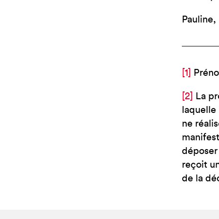
Pauline,
[1]
Préno
[2]
La pr
laquelle
ne réali
manifest
déposer 
reçoit u
de la dé