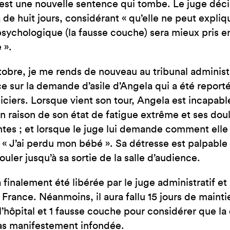
c’est une nouvelle sentence qui tombe. Le juge déc
 de huit jours, considérant « qu’elle ne peut expliq
sychologique (la fausse couche) sera mieux pris e
 ».
tobre, je me rends de nouveau au tribunal administr
ce sur la demande d’asile d’Angela qui a été reporté
iciers. Lorsque vient son tour, Angela est incapab
en raison de son état de fatigue extrême et ses do
ntes ; et lorsque le juge lui demande comment elle
 « J’ai perdu mon bébé ». Sa détresse est palpable 
ouler jusqu’à sa sortie de la salle d’audience.
 finalement été libérée par le juge administratif e
n France. Néanmoins, il aura fallu 15 jours de mainti
 l’hôpital et 1 fausse couche pour considérer que l
pas manifestement infondée.