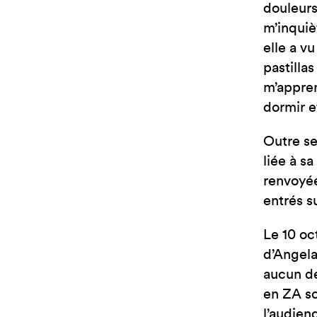
douleurs
m’inquiè
elle a v
pastilla
m’appren
dormir e
Outre se
liée à s
renvoyée
entrés su
Le 10 oc
d’Angela
aucun de
en ZA so
l’audien