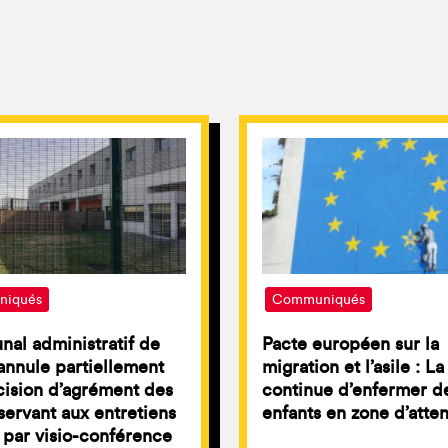
iqués
Communiqués
unal administratif de
Pacte européen sur la
nnule partiellement
migration et l’asile : L
ision d’agrément des
continue d’enfermer d
servant aux entretiens
enfants en zone d’atte
par visio-conférence