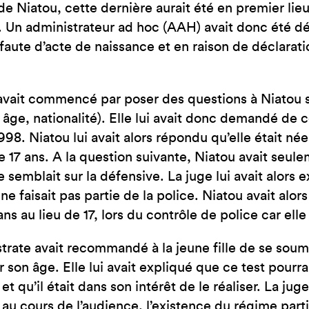
 de Niatou, cette dernière aurait été en premier l
 Un administrateur ad hoc (AAH) avait donc été dés
 faute d’acte de naissance et en raison de déclarat
avait commencé par poser des questions à Niatou s
âge, nationalité). Elle lui avait donc demandé de co
998. Niatou lui avait alors répondu qu’elle était née
 17 ans. A la question suivante, Niatou avait seule
e semblait sur la défensive. La juge lui avait alors 
e ne faisait pas partie de la police. Niatou avait alor
ans au lieu de 17, lors du contrôle de police car elle
trate avait recommandé à la jeune fille de se soume
r son âge. Elle lui avait expliqué que ce test pourr
et qu’il était dans son intérêt de le réaliser. La jug
 au cours de l’audience, l’existence du régime part