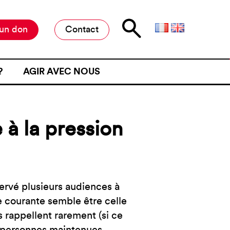
 un don
Contact
?
AGIR AVEC NOUS
E D’ATTENTE
MILITER À L’ANAFÉ
ONE D’ATTENTE
OFFRES DE STAGE ET D’EMPLOI
 à la pression
JET D’UN CONTRÔLE
RESTER INFORMÉ·E
NE FRONTIÈRE
RESTRE
ME DE VIOLENCE À UNE
ervé plusieurs audiences à
ue courante semble être celle
ÉMOIGNER
s rappellent rarement (si ce