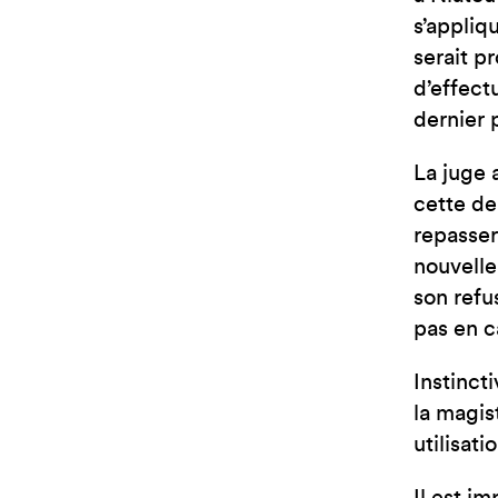
s’appliqu
serait p
d’effect
dernier 
La juge 
cette de
repasser
nouvelle
son refu
pas en c
Instinct
la magist
utilisati