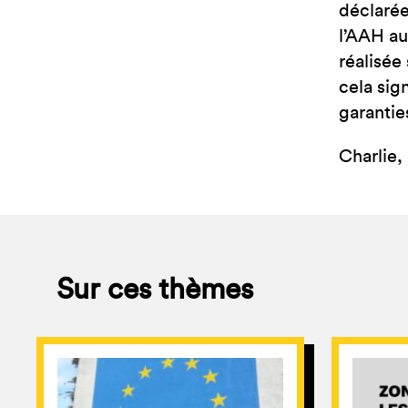
déclarée
l’AAH au
réalisée
cela sig
garantie
Charlie,
Sur ces thèmes