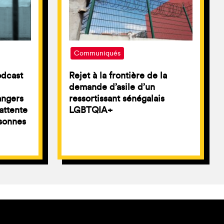
Communiqués
odcast
Rejet à la frontière de la
demande d’asile d’un
angers
ressortissant sénégalais
attente
LGBTQIA+
sonnes