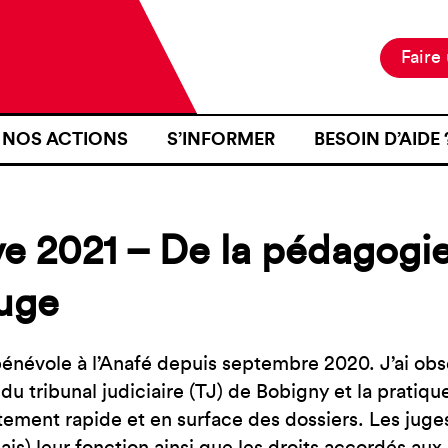
Faire
NOS ACTIONS
S’INFORMER
BESOIN D’AIDE 
NOTRE MISSION
ACTUALITÉS
JE SUIS EN ZON
NOS PROJETS
PUBLICATIONS
SE RENDRE EN Z
e 2021 – De la pédagogie
NOS MOYENS D’ACTION
RESSOURCES
J’AI FAIT L’OB
D’IDENTITÉ À U
juge
CARTOGRAPHIE
INTÉRIEURE TER
J’AI ÉTÉ VICTI
bénévole à l’Anafé depuis septembre 2020. J’ai obs
FRONTIÈRE
 du tribunal judiciaire (TJ) de Bobigny et la pratiq
JE VOUDRAIS T
itement rapide et en surface des dossiers. Les juge