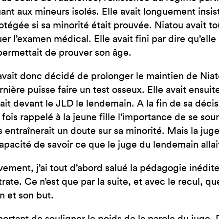
ant aux mineurs isolés. Elle avait longuement insisté
rotégée si sa minorité était prouvée. Niatou avait t
uer l’examen médical. Elle avait fini par dire qu’ell
permettait de prouver son âge.
avait donc décidé de prolonger le maintien de Niat
rnière puisse faire un test osseux. Elle avait ensui
ait devant le JLD le lendemain. A la fin de sa décis
 fois rappelé à la jeune fille l’importance de se so
s entraînerait un doute sur sa minorité. Mais la juge
apacité de savoir ce que le juge du lendemain allai
ivement, j’ai tout d’abord salué la pédagogie inédi
rate. Ce n’est que par la suite, et avec le recul, qu
on et son but.