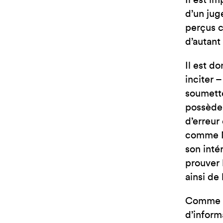
Il est i
d’un jug
perçus c
d’autant
Il est d
inciter 
soumette
possède 
d’erreur
comme Ni
son inté
prouver 
ainsi de 
Comme l’
d’informa