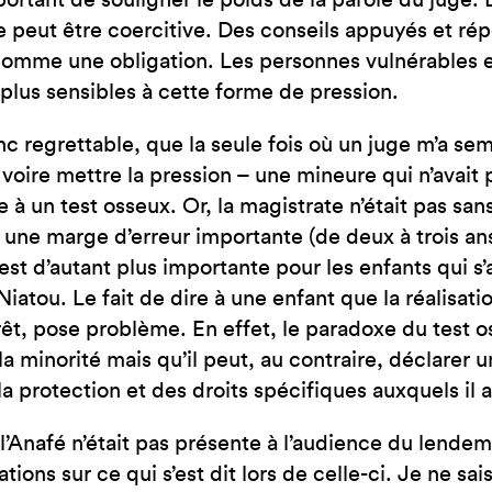
mportant de souligner le poids de la parole du juge. 
e peut être coercitive. Des conseils appuyés et rép
omme une obligation. Les personnes vulnérables 
 plus sensibles à cette forme de pression.
onc regrettable, que la seule fois où un juge m’a s
– voire mettre la pression – une mineure qui n’avait
 à un test osseux. Or, la magistrate n’était pas san
une marge d’erreur importante (de deux à trois an
 est d’autant plus importante pour les enfants qui s
atou. Le fait de dire à une enfant que la réalisati
rêt, pose problème. En effet, le paradoxe du test os
la minorité mais qu’il peut, au contraire, déclarer u
la protection et des droits spécifiques auxquels il a 
Anafé n’était pas présente à l’audience du lendem
tions sur ce qui s’est dit lors de celle-ci. Je ne sa