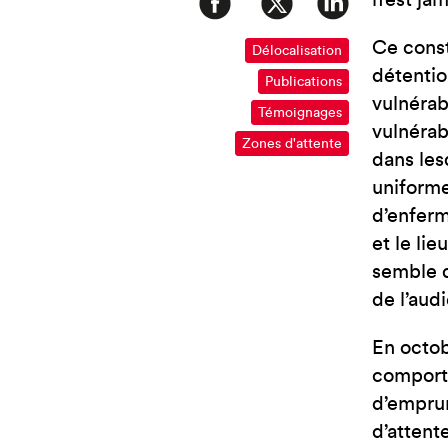
n’est ja
Ce const
Délocalisation
détentio
Publications
vulnérab
Témoignages
vulnérabi
Zones d'attente
dans les
uniforme
d’enferm
et le li
semble 
de l’aud
En octob
comporte
d’emprun
d’attent