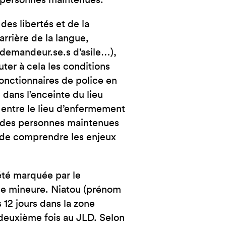
ux personnes maintenues.
NCE
es libertés et de la
arrière de la langue,
 demandeur.se.s d’asile…),
uter à cela les conditions
onctionnaires de police en
 dans l’enceinte du lieu
n entre le lieu d’enfermement
its des personnes maintenues
 de comprendre les enjeux
été marquée par le
ne mineure. Niatou (prénom
 12 jours dans la zone
a deuxième fois au JLD. Selon