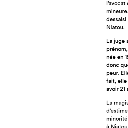
l’avocat
mineure.
dessaisi
Niatou.
La juge 
prénom, 
née en 1
donc que
peur. Ell
fait, ell
avoir 21 
La magis
d’estime
minorité 
à Niatou