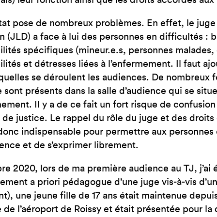
mais) leur fonction ainsi que les droits accordés a
JE SUIS EN FRA
at pose de nombreux problèmes. En effet, le juge d
n (JLD) a face à lui des personnes en difficultés : b
ilités spécifiques (mineur.e.s, personnes malades,
lités et détresses liées à l’enfermement. Il faut ajo
quelles se déroulent les audiences. De nombreux f
 sont présents dans la salle d’audience qui se situe
ement. Il y a de ce fait un fort risque de confusio
eu de justice. Le rappel du rôle du juge et des dro
donc indispensable pour permettre aux personnes
ience et de s’exprimer librement.
re 2020, lors de ma première audience au TJ, j’ai 
ment a priori pédagogue d’une juge vis-à-vis d’u
t), une jeune fille de 17 ans était maintenue depuis
e de l’aéroport de Roissy et était présentée pour l