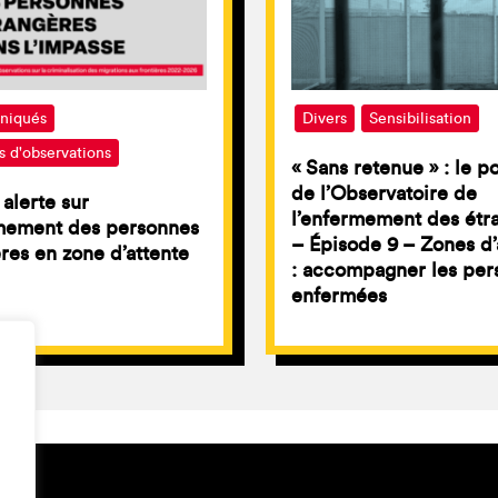
iqués
Divers
Sensibilisation
s d'observations
« Sans retenue » : le p
de l’Observatoire de
 alerte sur
l’enfermement des étr
rmement des personnes
– Épisode 9 – Zones d’
res en zone d’attente
: accompagner les per
enfermées