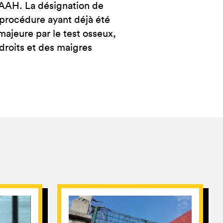
n AAH. La désignation de
 procédure ayant déjà été
majeure par le test osseux,
 droits et des maigres