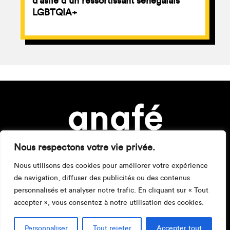
d’asile d’un ressortissant sénégalais
LGBTQIA+
Nous respectons votre vie privée.
Nous utilisons des cookies pour améliorer votre expérience
de navigation, diffuser des publicités ou des contenus
personnalisés et analyser notre trafic. En cliquant sur « Tout
accepter », vous consentez à notre utilisation des cookies.
Mentions légales
Personnaliser
Tout rejeter
Accepter tout