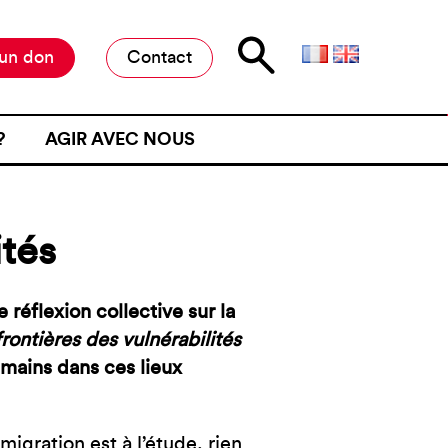
 un don
Contact
?
AGIR AVEC NOUS
E D’ATTENTE
MILITER À L’ANAFÉ
ONE D’ATTENTE
OFFRES DE STAGE ET D’EMPLOI
ités
JET D’UN CONTRÔLE
RESTER INFORMÉ·E
NE FRONTIÈRE
RESTRE
réflexion collective sur la
rontières des vulnérabilités
ME DE VIOLENCE À UNE
humains dans ces lieux
ÉMOIGNER
migration est à l’étude, rien