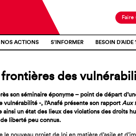
Faire
NOS ACTIONS
S’INFORMER
BESOIN D’AIDE 
NOTRE MISSION
ACTUALITÉS
JE SUIS EN ZON
NOS PROJETS
PUBLICATIONS
SE RENDRE EN Z
frontières des vulnérabil
NOS MOYENS D’ACTION
RESSOURCES
J’AI FAIT L’OB
D’IDENTITÉ À U
CARTOGRAPHIE
INTÉRIEURE TER
rès son séminaire éponyme – point de départ d’une 
e vulnérabilité -, l’Anafé présente son rapport
Aux f
J’AI ÉTÉ VICTI
e ainsi un état des lieux des violations des droits 
FRONTIÈRE
s de liberté peu connus.
JE VOUDRAIS T
e le nouveau projet de loi en matière d’asile et d’im