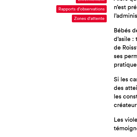
n’est pré
Rapports d'observations
l’admini
Zones d'attente
Bébés de
d’asile 
de Roiss
ses perm
pratique
Si les c
des atte
les cons
créateur
Les viol
témoign