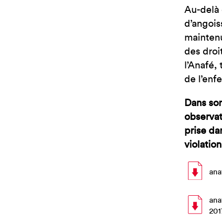
Au-delà 
d’angois
maintenu
des droi
l’Anafé,
de l’en
Dans so
observat
prise da
violatio
ana
ana
201