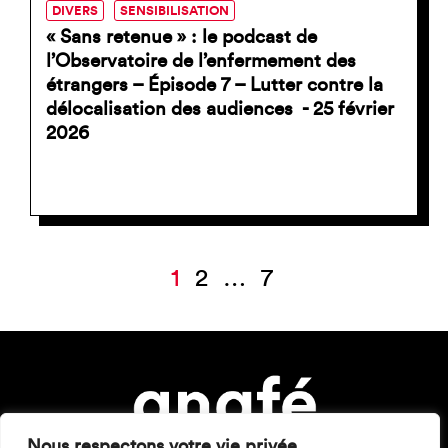
DIVERS
SENSIBILISATION
« Sans retenue » : le podcast de
l’Observatoire de l’enfermement des
étrangers – Épisode 7 – Lutter contre la
délocalisation des audiences - 25 février
2026
Pagination
1
2
…
7
des
publications
Nous respectons votre vie privée.