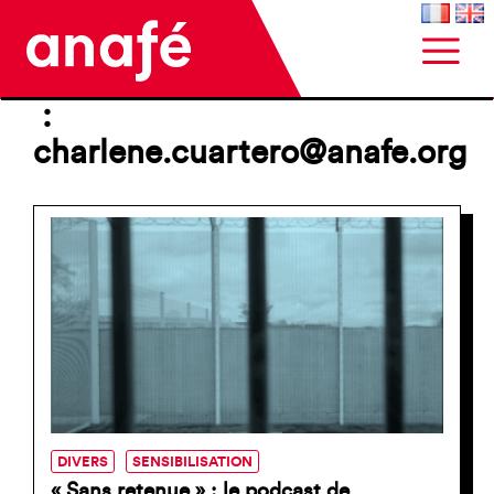
:
charlene.cuartero@anafe.org
DIVERS
SENSIBILISATION
« Sans retenue » : le podcast de