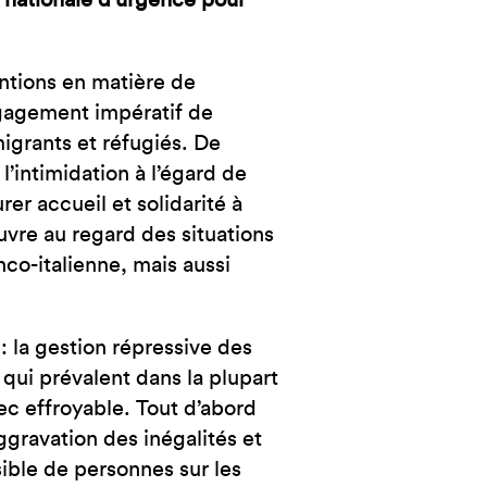
e nationale d’urgence pour
NCE
entions en matière de
ngagement impératif de
igrants et réfugiés. De
’intimidation à l’égard de
rer accueil et solidarité à
uvre au regard des situations
anco-italienne, mais aussi
: la gestion répressive des
 qui prévalent dans la plupart
ec effroyable. Tout d’abord
aggravation des inégalités et
ible de personnes sur les