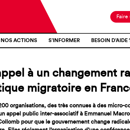
Faire
NOS ACTIONS
S’INFORMER
BESOIN D’AIDE 
NOTRE MISSION
ACTUALITÉS
JE SUIS EN ZON
NOS PROJETS
PUBLICATIONS
SE RENDRE EN Z
appel à un changement ra
NOS MOYENS D’ACTION
RESSOURCES
J’AI FAIT L’OB
D’IDENTITÉ À U
tique migratoire en Franc
CARTOGRAPHIE
INTÉRIEURE TER
J’AI ÉTÉ VICTI
200 organisations, des très connues à des micro-col
FRONTIÈRE
un appel public inter-associatif à Emmanuel Macro
JE VOUDRAIS T
Collomb pour que le gouvernement change radicale