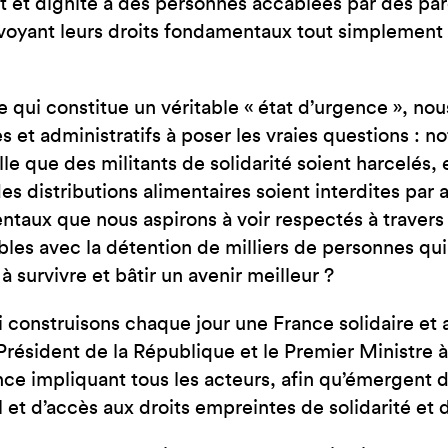
t et dignité à des personnes accablées par des pa
voyant leurs droits fondamentaux tout simplement n
e qui constitue un véritable « état d’urgence », no
es et administratifs à poser les vraies questions : n
le que des militants de solidarité soient harcelés
es distributions alimentaires soient interdites par 
taux que nous aspirons à voir respectés à travers 
les avec la détention de milliers de personnes qui 
à survivre et bâtir un avenir meilleur ?
 construisons chaque jour une France solidaire et 
Président de la République et le Premier Ministre
ce impliquant tous les acteurs, afin qu’émergent de
l et d’accès aux droits empreintes de solidarité et 