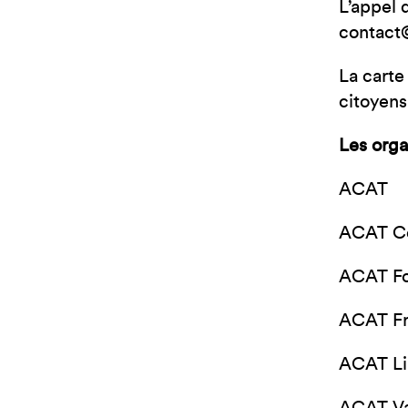
L’appel 
contact
La carte
citoyens
Les organ
ACAT
ACAT Co
ACAT Fo
ACAT Fr
ACAT Li