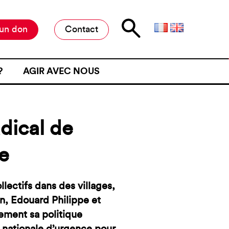
 un don
Contact
?
AGIR AVEC NOUS
E D’ATTENTE
MILITER À L’ANAFÉ
ONE D’ATTENTE
OFFRES DE STAGE ET D’EMPLOI
dical de
JET D’UN CONTRÔLE
RESTER INFORMÉ·E
NE FRONTIÈRE
e
RESTRE
ME DE VIOLENCE À UNE
lectifs dans des villages,
n, Edouard Philippe et
ÉMOIGNER
ment sa politique