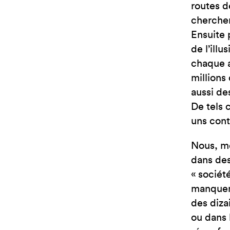
routes d
chercher
Ensuite 
de l’ill
chaque a
millions
aussi de
De tels 
uns contr
Nous, me
dans des
« société
manqueme
des diza
ou dans 