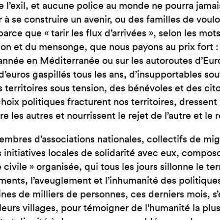
e l’exil, et aucune police au monde ne pourra jam
 à se construire un avenir, ou des familles de voulo
parce que « tarir les flux d’arrivées », selon les m
usion et du mensonge, que nous payons au prix fort :
nnée en Méditerranée ou sur les autoroutes d’Eur
 d’euros gaspillés tous les ans, d’insupportables s
s territoires sous tension, des bénévoles et des c
choix politiques fracturent nos territoires, dresse
e les autres et nourrissent le rejet de l’autre et le r
mbres d’associations nationales, collectifs de mig
 initiatives locales de solidarité avec eux, compos
 civile » organisée, qui tous les jours sillonne le ter
nts, l’aveuglement et l’inhumanité des politique
ines de milliers de personnes, ces derniers mois, s’
leurs villages, pour témoigner de l’humanité la plus