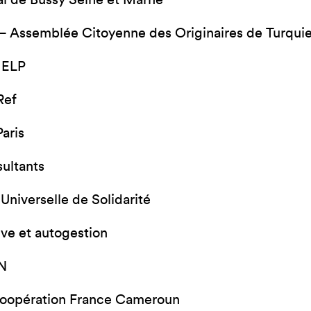
l de Bussy Seine et Marne
 Assemblée Citoyenne des Originaires de Turqui
HELP
Ref
aris
ultants
 Universelle de Solidarité
ive et autogestion
N
coopération France Cameroun