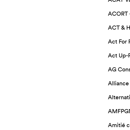
ACAT Va
ACORT –
ACT & 
Act For 
Act Up-P
AG Cons
Alliance
Alternat
AMFPG
Amitié 