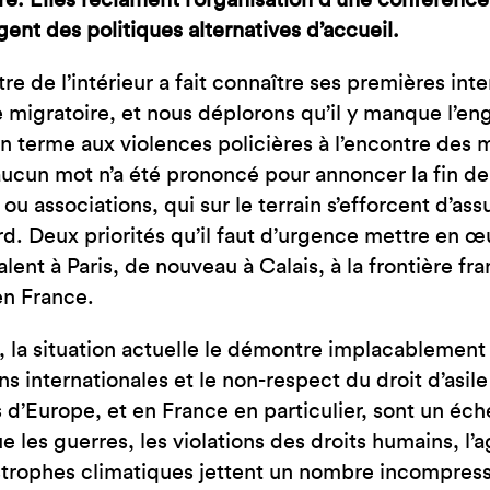
re. Elles réclament l’organisation d’une conférenc
JE SUIS EN FRA
ent des politiques alternatives d’accueil.
tre de l’intérieur a fait connaître ses premières int
e migratoire, et nous déplorons qu’il y manque l’e
n terme aux violences policières à l’encontre des m
cun mot n’a été prononcé pour annoncer la fin de l
ou associations, qui sur le terrain s’efforcent d’assu
rd. Deux priorités qu’il faut d’urgence mettre en œ
alent à Paris, de nouveau à Calais, à la frontière fr
 en France.
, la situation actuelle le démontre implacablement 
ns internationales et le non-respect du droit d’asile
 d’Europe, et en France en particulier, sont un éch
e les guerres, les violations des droits humains, l’
strophes climatiques jettent un nombre incompress