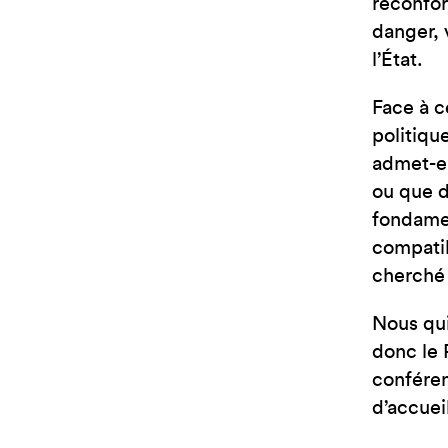
réconfor
danger, 
l’État.
Face à c
politiqu
admet-el
ou que d
fondamen
compatib
cherché 
Nous qui
donc le 
conféren
d’accuei