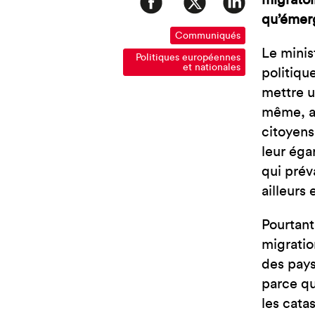
migratoi
qu’émerg
Communiqués
Le minis
Politiques européennes
et nationales
politiqu
mettre u
même, au
citoyens 
leur éga
qui prév
ailleurs
Pourtant
migratio
des pays
parce qu
les cata