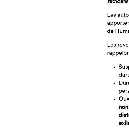
radicale
Les auto
apporten
de Huma
Les reve
rappelon
Sus
dura
Dura
per
Ouve
non 
dist
exil