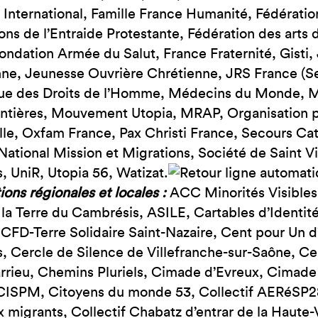
nternational, Famille France Humanité, Fédératio
ons de l’Entraide Protestante, Fédération des arts 
Fondation Armée du Salut, France Fraternité, Gisti
ne, Jeunesse Ouvrière Chrétienne, JRS France (Ser
igue des Droits de l’Homme, Médecins du Monde, 
ontières, Mouvement Utopia, MRAP, Organisation p
lle, Oxfam France, Pax Christi France, Secours Ca
National Mission et Migrations, Société de Saint V
, UniR, Utopia 56, Watizat.
ions régionales et locales :
ACC Minorités Visibles,
la Terre du Cambrésis, ASILE, Cartables d’Identit
CFD-Terre Solidaire Saint-Nazaire, Cent pour Un d
, Cercle de Silence de Villefranche-sur-Saône, Ce
rieu, Chemins Pluriels, Cimade d’Evreux, Cimade
CISPM, Citoyens du monde 53, Collectif AERéSP28
ux migrants, Collectif Chabatz d’entrar de la Haute-