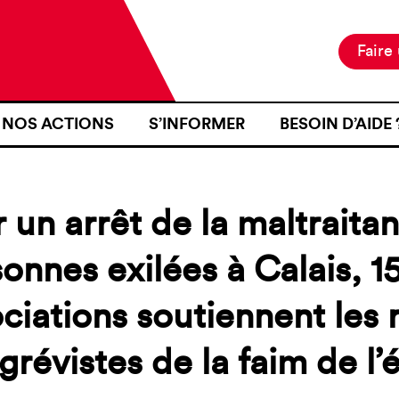
Faire
NOS ACTIONS
S’INFORMER
BESOIN D’AIDE 
NOTRE MISSION
ACTUALITÉS
JE SUIS EN ZON
NOS PROJETS
PUBLICATIONS
SE RENDRE EN Z
 un arrêt de la maltraita
NOS MOYENS D’ACTION
RESSOURCES
J’AI FAIT L’OB
D’IDENTITÉ À U
onnes exilées à Calais, 1
CARTOGRAPHIE
INTÉRIEURE TER
ciations soutiennent les 
J’AI ÉTÉ VICTI
FRONTIÈRE
grévistes de la faim de l’é
JE VOUDRAIS T