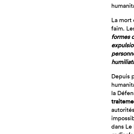
humanita
La mort 
faim. Les
formes d
expulsio
personne
humilia
Depuis p
humanita
la Défen
traiteme
autorité
impossib
dans Le