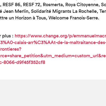
 RESF 86, RESF 72, Rosmerta, Roya Citoyenne, Soli
té Jean Merlin, Solidarité Migrants La Rochelle, Te
tre un Horizon à Tous, Welcome Franois-Serre.
r plus :
https://www.change.org/p/emmanuelmac
3%A0-calais-arr%C3%AAt-de-la-maltraitance-de
rontieres?
rce=share_petition&utm_medium=custom_url&rec
ec-8066-d9f45f352cf8