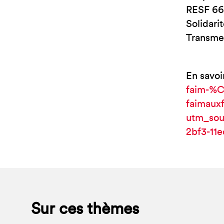
RESF 66,
Solidari
Transmet
En savoi
faim-%C
faimauxf
utm_sou
2bf3-11
Sur ces thèmes