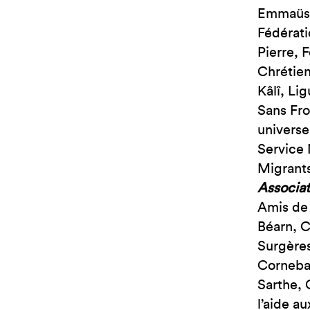
Emmaüs I
Fédérati
Pierre, 
Chrétien
Kâlî, L
Sans Fr
universe
Service 
Migrants
Associat
Amis de 
Béarn, C
Surgères
Cornebar
Sarthe, 
l’aide a