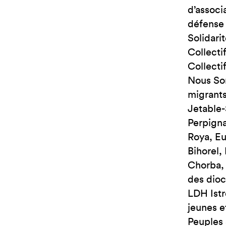
d’associ
défense 
Solidari
Collecti
Collecti
Nous Som
migrants
Jetable-
Perpign
Roya, Eu
Bihorel,
Chorba, 
des dioc
LDH Ist
jeunes e
Peuples 