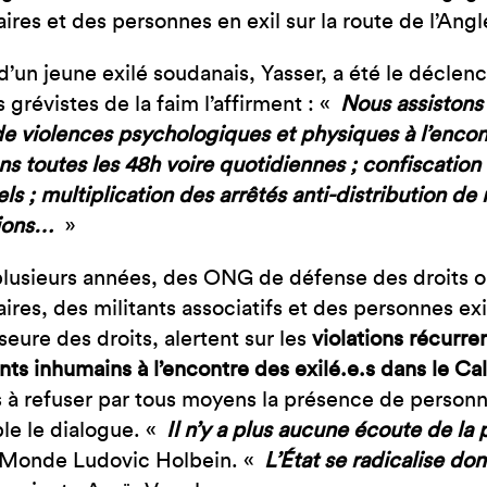
ires et des personnes en exil sur la route de l’Angl
d’un jeune exilé soudanais, Yasser, a été le déclen
 grévistes de la faim l’affirment : «
Nous assistons
e violences psychologiques et physiques à l’encon
ns toutes les 48h voire quotidiennes ; confiscation 
ls ; multiplication des arrêtés anti-distribution de n
tions…
»
lusieurs années, des ONG de défense des droits o
ires, des militants associatifs et des personnes ex
seure des droits, alertent sur les
violations récurren
nts inhumains à l’encontre des exilé.e.s dans le Cal
s à refuser par tous moyens la présence de personnes
le le dialogue. «
Il n’y a plus aucune écoute de la 
 Monde Ludovic Holbein. «
L’État se radicalise do