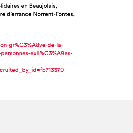
daires en Beaujolais,
rre d’errance Norrent-Fontes,
ron-gr%C3%A8ve-de-la-
s-personnes-exil%C3%A9es-
ruited_by_id=fb713370-