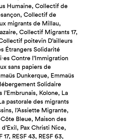
lus Humaine, Collectif de
esançon, Collectif de
aux migrants de Millau,
zaire, Collectif Migrants 17,
llectif poitevin D’ailleurs
s Étrangers Solidarité
ni⋅es Contre l’Immigration
aux sans papiers de
 Emmaüs Dunkerque, Emmaüs
 Hébergement Solidaire
ns l’Embrunais, Kolone, La
La pastorale des migrants
ins, l’Assiette Migrante,
-Côte Bleue, Maison des
d’Exil, Pax Christi Nice,
F 17, RESF 43, RESF 63,