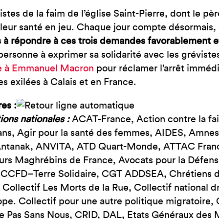
istes de la faim de l’église Saint-Pierre, dont le pè
leur santé en jeu. Chaque jour compte désormais, 
s à répondre à ces trois demandes favorablement et
ersonne à exprimer sa solidarité avec les gréviste
e à Emmanuel Macron
pour réclamer l’arrêt immédi
s exilées à Calais et en France.
res :
ions nationales :
ACAT-France, Action contre la fai
s, Agir pour la santé des femmes, AIDES, Amnesty
Antanak, ANVITA, ATD Quart-Monde, ATTAC France
eurs Maghrébins de France, Avocats pour la Défens
 CCFD–Terre Solidaire, CGT ADDSEA, Chrétiens da
Collectif Les Morts de la Rue, Collectif national 
e. Collectif pour une autre politique migratoire
e Pas Sans Nous, CRID, DAL, Etats Généraux des 