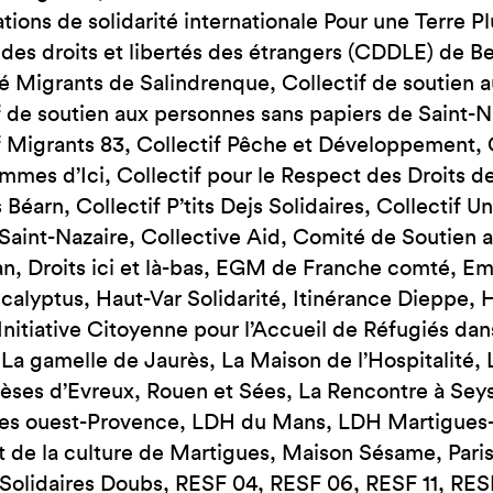
ations de solidarité internationale Pour une Terre P
des droits et libertés des étrangers (CDDLE) de B
té Migrants de Salindrenque, Collectif de soutien 
f de soutien aux personnes sans papiers de Saint-Na
f Migrants 83, Collectif Pêche et Développement, Co
mes d’Ici, Collectif pour le Respect des Droits de
 Béarn, Collectif P’tits Dejs Solidaires, Collectif U
Saint-Nazaire, Collective Aid, Comité de Soutien 
an, Droits ici et là-bas, EGM de Franche comté,
calyptus, Haut-Var Solidarité, Itinérance Dieppe,
 Initiative Citoyenne pour l’Accueil de Réfugiés da
La gamelle de Jaurès, La Maison de l’Hospitalité, 
èses d’Evreux, Rouen et Sées, La Rencontre à Seyss
res ouest-Provence, LDH du Mans, LDH Martigues
t de la culture de Martigues, Maison Sésame, Paris 
Solidaires Doubs, RESF 04, RESF 06, RESF 11, RES