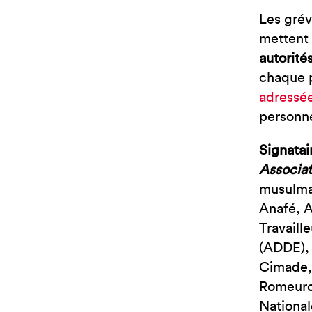
Les grév
mettent 
autorité
chaque p
adressé
personne
Signatai
Associat
musulman
Anafé, 
Travaill
(ADDE),
Cimade, 
Romeurop
National