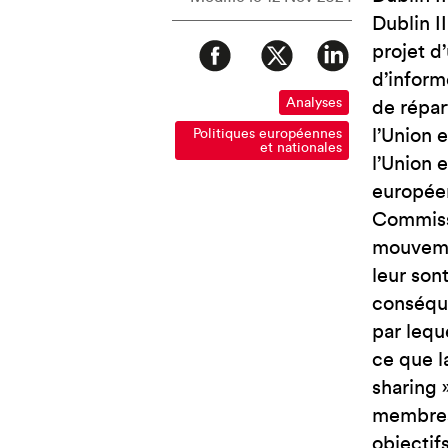
Dublin II
projet d
d’inform
Analyses
de répar
l’Union 
Politiques européennes
et nationales
l’Union 
européen
Commiss
mouvemen
leur son
conséque
par lequ
ce que l
sharing 
membres 
objectif