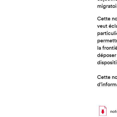
migratoi
Cette no
veut écl
particuli
permettr
la front
déposer 
dispositi
Cette no
d’inform
not