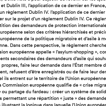
JE SUIS EN FRA
 et Dublin III, l’application de ce dernier en France
’un règlement Dublin IV. l’application de ce dernier
er sur le projet d’un règlement Dublin IV. Ce règl
tition des demandeurs de protection international
européenne selon des critères hiérarchisés et précis
européenne de la politique migratoire et d’asile à m
ne. Dans cette perspective, le règlement cherche 
ion européenne appelle « l’asylum-shopping », co
ts secondaires des demandeurs d’asile qui souhai
t propres, faire leur demande dans l’État membre de
nt, refusent d’être enregistrés ou de faire leur d
el ils entrent sur le territoire de l’Union européenn
a Commission européenne qualifie de « crise migrat
» ou partage du fardeau : créer un système de solida
permettant une répartition « juste » des demande
s illustrent la logique dans laquelle l’Union europé