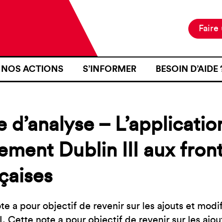
Faire
NOS ACTIONS
S’INFORMER
BESOIN D’AIDE 
NOTRE MISSION
ACTUALITÉS
JE SUIS EN ZON
NOS PROJETS
PUBLICATIONS
SE RENDRE EN Z
 d’analyse – L’applicatio
NOS MOYENS D’ACTION
RESSOURCES
J’AI FAIT L’OB
D’IDENTITÉ À U
ement Dublin III aux fron
CARTOGRAPHIE
INTÉRIEURE TER
çaises
J’AI ÉTÉ VICTI
FRONTIÈRE
JE VOUDRAIS T
te a pour objectif de revenir sur les ajouts et modif
II, Cette note a pour objectif de revenir sur les ajo