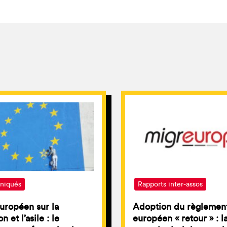
iqués
Rapports inter-assos
uropéen sur la
Adoption du règlemen
n et l’asile : le
européen « retour » : l