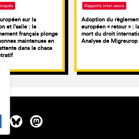
iqués
Rapports inter-assos
uropéen sur la
Adoption du règlemen
n et l’asile : le
européen « retour » : l
nement français plonge
mort du droit internati
sonnes maintenues en
Analyse de Migreurop
attente dans le chaos
tratif