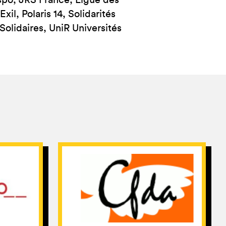
aspo, JRS France, Ligue des
il, Polaris 14, Solidarités
olidaires, UniR Universités