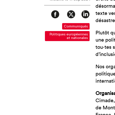
désormai
texte ve
désastre
Communiqués
Plutôt q
Politiques européennes
et nationales
une poli
tou·tes 
d’inclus
Nos orga
politiqu
internat
Organisa
Cimade, 
de Montr