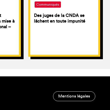
Communiqués
t
Des juges de la CNDA se
a mise à
lâchent en toute impunité
onal –
Mentions légales