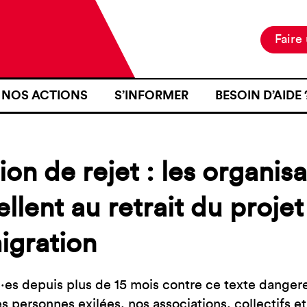
Faire
NOS ACTIONS
S’INFORMER
BESOIN D’AIDE 
NOTRE MISSION
ACTUALITÉS
JE SUIS EN ZON
NOS PROJETS
PUBLICATIONS
SE RENDRE EN Z
on de rejet : les organisa
NOS MOYENS D’ACTION
RESSOURCES
J’AI FAIT L’OB
D’IDENTITÉ À U
llent au retrait du projet 
CARTOGRAPHIE
INTÉRIEURE TER
igration
J’AI ÉTÉ VICTI
FRONTIÈRE
JE VOUDRAIS T
·es depuis plus de 15 mois contre ce texte dangereu
es personnes exilées, nos associations, collectifs e