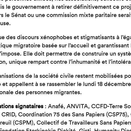
JE SUIS EN FRA
s le gouvernement à retirer définitivement ce proje
rs le Sénat ou une commission mixte paritaire ser
use.
ue des discours xénophobes et stigmatisants à l’ég
tique migratoire basée sur l’accueil et garantissan
s’impose. Elle doit permettre de construire un syst
ion, unique rempart contre l’inhumanité et l’intolér
nisations de la société civile restent mobilisées p
e et appellent à se rassembler le lundi 18 décembre
ionale des personnes migrantes.
tions signataires
: Anafé, ANVITA, CCFD-Terre Soli
CRID, Coordination 75 des Sans Papiers (CSP75), C
euil (CSPM), Collectif de Travailleurs Sans Papie