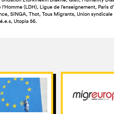
Fondation Etorkinekin Diakité, Gisti, Humanity Di
e l’Homme (LDH), Ligue de l’enseignement, Paris d’Ex
nce, SINGA, Thot, Tous Migrants, Union syndicale S
é.e.s, Utopia 56.