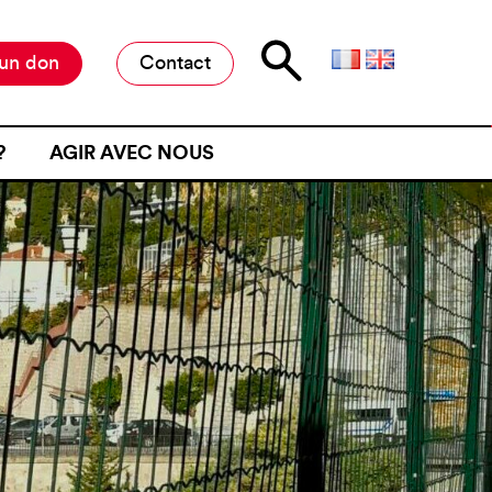
 un don
Contact
?
AGIR AVEC NOUS
E D’ATTENTE
MILITER À L’ANAFÉ
ONE D’ATTENTE
OFFRES DE STAGE ET D’EMPLOI
JET D’UN CONTRÔLE
RESTER INFORMÉ·E
NE FRONTIÈRE
RESTRE
ME DE VIOLENCE À UNE
ÉMOIGNER