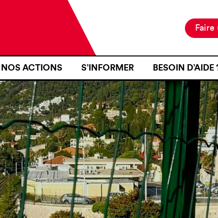
Faire
NOS ACTIONS
S’INFORMER
BESOIN D’AIDE 
NOTRE MISSION
ACTUALITÉS
JE SUIS EN ZON
NOS PROJETS
PUBLICATIONS
SE RENDRE EN Z
NOS MOYENS D’ACTION
RESSOURCES
J’AI FAIT L’OB
D’IDENTITÉ À U
CARTOGRAPHIE
INTÉRIEURE TER
J’AI ÉTÉ VICTI
FRONTIÈRE
JE VOUDRAIS T