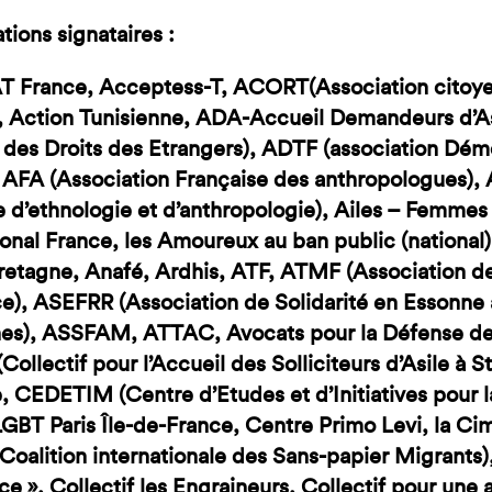
tions signataires :
 France, Acceptess-T, ACORT(Association citoyen
, Action Tunisienne, ADA-Accueil Demandeurs d’As
des Droits des Etrangers), ADTF (association Dém
 AFA (Association Française des anthropologues)
e d’ethnologie et d’anthropologie), Ailes – Femm
ional France, les Amoureux au ban public (national
retagne, Anafé, Ardhis, ATF, ATMF (Association d
e), ASEFRR (Association de Solidarité en Essonne 
es), ASSFAM, ATTAC, Avocats pour la Défense des
ollectif pour l’Accueil des Solliciteurs d’Asile à 
e, CEDETIM (Centre d’Etudes et d’Initiatives pour la
GBT Paris Île-de-France, Centre Primo Levi, la C
oalition internationale des Sans-papier Migrants),
ce », Collectif les Engraineurs, Collectif pour une 