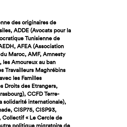
ne des originaires de
iles, ADDE (Avocats pour la
ocratique Tunisienne de
, AEDH, AFEA (Association
es du Maroc, AMF, Amnesty
), les Amoureux au ban
es Travailleurs Maghrébins
avec les Familles
 Droits des Etrangers,
Strasbourg), CCFD Terre-
 solidarité internationale),
imade, CISP75, CISP93,
 Collectif « Le Cercle de
autre politique migratoire de