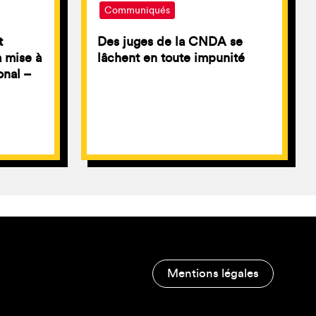
Communiqués
t
Des juges de la CNDA se
a mise à
lâchent en toute impunité
onal –
Mentions légales