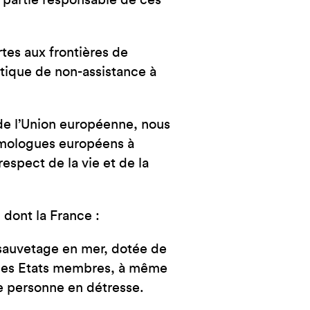
e partie responsable de ces
NCE
tes aux frontières de
itique de non-assistance à
 de l’Union européenne, nous
homologues européens à
espect de la vie et de la
 dont la France :
 sauvetage en mer, dotée de
 des Etats membres, à même
te personne en détresse.