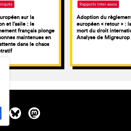
iqués
Rapports inter-assos
uropéen sur la
Adoption du règlemen
n et l’asile : le
européen « retour » : l
nement français plonge
mort du droit internati
sonnes maintenues en
Analyse de Migreurop
attente dans le chaos
tratif