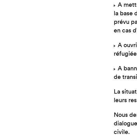
A mettr
la base 
prévu pa
en cas d
A ouvri
réfugiée
A banni
de trans
La situa
leurs re
Nous dem
dialogue
civile.