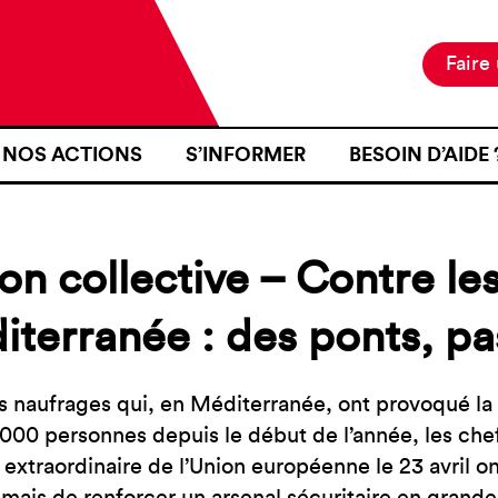
Faire
NOS ACTIONS
S’INFORMER
BESOIN D’AIDE 
NOTRE MISSION
ACTUALITÉS
JE SUIS EN ZON
NOS PROJETS
PUBLICATIONS
SE RENDRE EN Z
on collective – Contre le
NOS MOYENS D’ACTION
RESSOURCES
J’AI FAIT L’OB
D’IDENTITÉ À U
terranée : des ponts, pa
CARTOGRAPHIE
INTÉRIEURE TER
J’AI ÉTÉ VICTI
s naufrages qui, en Méditerranée, ont provoqué la m
FRONTIÈRE
000 personnes depuis le début de l’année, les chefs
JE VOUDRAIS T
xtraordinaire de l’Union européenne le 23 avril ont