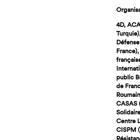
Organisa
4D, ACAT
Turquie)
Défense 
France),
français
Internat
public B
de Franc
Roumain
CASAS (C
Solidair
Centre L
CISPM (C
Résistan