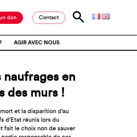
 un don
Contact
?
AGIR AVEC NOUS
E D’ATTENTE
MILITER À L’ANAFÉ
ONE D’ATTENTE
OFFRES DE STAGE ET D’EMPLOI
s naufrages en
JET D’UN CONTRÔLE
RESTER INFORMÉ·E
NE FRONTIÈRE
s des murs !
RESTRE
ME DE VIOLENCE À UNE
ort et la disparition d’au
 d’Etat réunis lors du
ÉMOIGNER
 fait le choix non de sauver