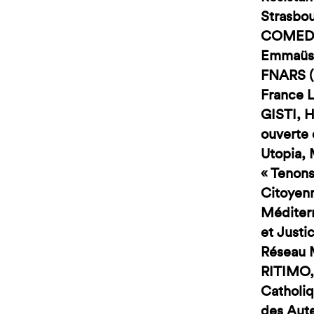
Strasbou
COMEDE, 
Emmaüs 
FNARS (F
France L
GISTI, H
ouverte
Utopia, 
« Tenons
Citoyenn
Méditerr
et Just
Réseau M
RITIMO,
Catholiq
des Aute