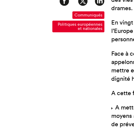
des vies
drames.
Communiqués
En vingt
Politiques européennes
et nationales
l’Europe
personn
Face à c
appelons
mettre e
dignité 
A cette 
A mettr
moyens à
de préve