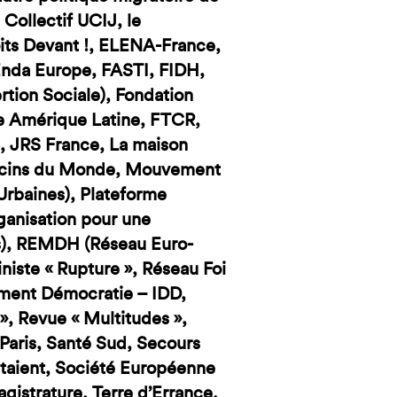
Collectif UCIJ, le
oits Devant !, ELENA-France,
nda Europe, FASTI, FIDH,
rtion Sociale), Fondation
ce Amérique Latine, FTCR,
), JRS France, La maison
decins du Monde, Mouvement
Urbaines), Plateforme
rganisation pour une
és), REMDH (Réseau Euro-
iste « Rupture », Réseau Foi
ement Démocratie – IDD,
», Revue « Multitudes »,
aris, Santé Sud, Secours
ptaient, Société Européenne
gistrature, Terre d’Errance,