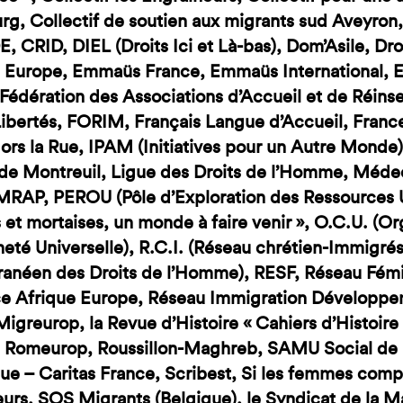
rg, Collectif de soutien aux migrants sud Aveyron, 
CRID, DIEL (Droits Ici et Là-bas), Dom’Asile, Dr
Europe, Emmaüs France, Emmaüs International, E
édération des Associations d’Accueil et de Réinse
ibertés, FORIM, Français Langue d’Accueil, Fran
ors la Rue, IPAM (Initiatives pour un Autre Monde
 de Montreuil, Ligue des Droits de l’Homme, Mé
MRAP, PEROU (Pôle d’Exploration des Ressources 
 et mortaises, un monde à faire venir », O.C.U. (O
eté Universelle), R.C.I. (Réseau chrétien-Immigr
anéen des Droits de l’Homme), RESF, Réseau Fémin
ice Afrique Europe, Réseau Immigration Développ
igreurop, la Revue d’Histoire « Cahiers d’Histoire 
 Romeurop, Roussillon-Maghreb, SAMU Social de P
ue – Caritas France, Scribest, Si les femmes com
urs, SOS Migrants (Belgique), le Syndicat de la Ma