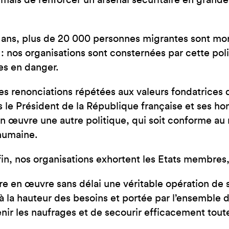
 mais de renforcer un arsenal sécuritaire en grand
JE SUIS EN FRA
 ans, plus de 20 000 personnes migrantes sont mor
 : nos organisations sont consternées par cette pol
es en danger.
es renonciations répétées aux valeurs fondatrices
 le Président de la République française et ses 
n œuvre une autre politique, qui soit conforme au r
humaine.
fin, nos organisations exhortent les Etats membres,
e en œuvre sans délai une véritable opération de
 la hauteur des besoins et portée par l’ensemble
nir les naufrages et de secourir efficacement tou