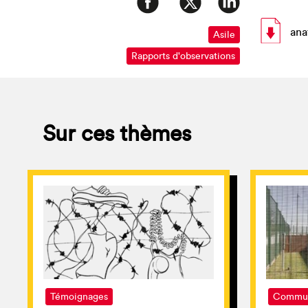
ana
Asile
Rapports d'observations
Sur ces thèmes
Témoignages
Commun