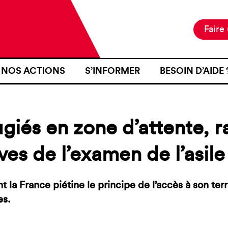
Faire
NOS ACTIONS
S’INFORMER
BESOIN D’AIDE 
NOTRE MISSION
ACTUALITÉS
JE SUIS EN ZON
NOS PROJETS
PUBLICATIONS
SE RENDRE EN Z
giés en zone d’attente, r
NOS MOYENS D’ACTION
RESSOURCES
J’AI FAIT L’OB
D’IDENTITÉ À U
ves de l’examen de l’asile 
CARTOGRAPHIE
INTÉRIEURE TER
J’AI ÉTÉ VICTI
la France piétine le principe de l’accès à son ter
FRONTIÈRE
s.
JE VOUDRAIS T