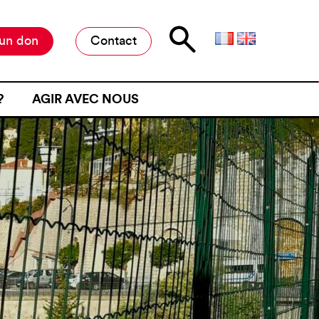
 un don
Contact
?
AGIR AVEC NOUS
E D’ATTENTE
MILITER À L’ANAFÉ
ONE D’ATTENTE
OFFRES DE STAGE ET D’EMPLOI
JET D’UN CONTRÔLE
RESTER INFORMÉ·E
NE FRONTIÈRE
RESTRE
ME DE VIOLENCE À UNE
ÉMOIGNER