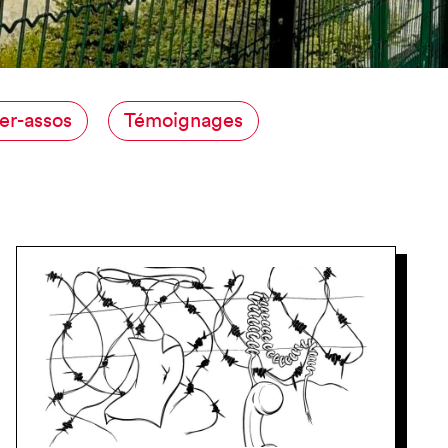
NCE
er-assos
Témoignages