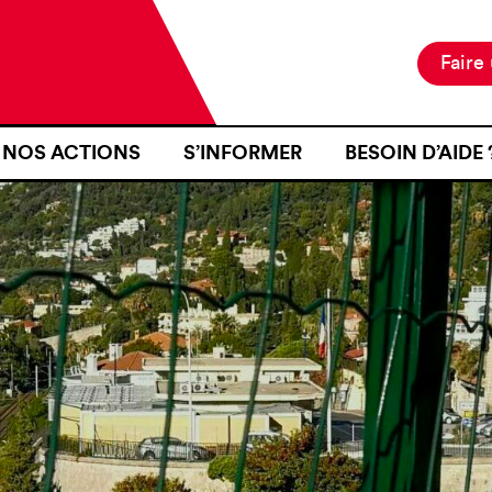
Faire
NOS ACTIONS
S’INFORMER
BESOIN D’AIDE 
NOTRE MISSION
ACTUALITÉS
JE SUIS EN ZON
NOS PROJETS
PUBLICATIONS
SE RENDRE EN Z
NOS MOYENS D’ACTION
RESSOURCES
J’AI FAIT L’OB
D’IDENTITÉ À U
CARTOGRAPHIE
INTÉRIEURE TER
J’AI ÉTÉ VICTI
FRONTIÈRE
JE VOUDRAIS T