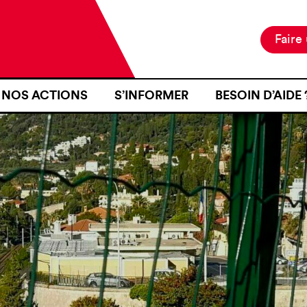
Faire
NOS ACTIONS
S’INFORMER
BESOIN D’AIDE 
NOTRE MISSION
ACTUALITÉS
JE SUIS EN ZON
NOS PROJETS
PUBLICATIONS
SE RENDRE EN Z
NOS MOYENS D’ACTION
RESSOURCES
J’AI FAIT L’OB
D’IDENTITÉ À U
CARTOGRAPHIE
INTÉRIEURE TER
J’AI ÉTÉ VICTI
FRONTIÈRE
JE VOUDRAIS T