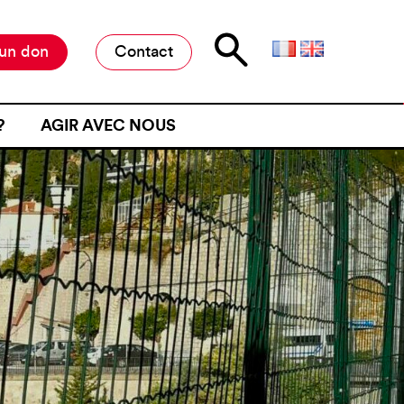
 un don
Contact
?
AGIR AVEC NOUS
E D’ATTENTE
MILITER À L’ANAFÉ
ONE D’ATTENTE
OFFRES DE STAGE ET D’EMPLOI
JET D’UN CONTRÔLE
RESTER INFORMÉ·E
NE FRONTIÈRE
RESTRE
ME DE VIOLENCE À UNE
ÉMOIGNER