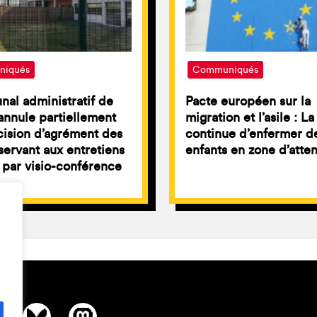
iqués
Communiqués
unal administratif de
Pacte européen sur la
nnule partiellement
migration et l’asile : L
ision d’agrément des
continue d’enfermer d
servant aux entretiens
enfants en zone d’atte
par visio-conférence