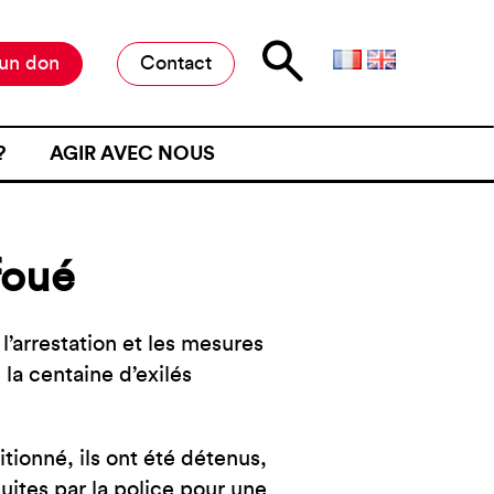
 un don
Contact
?
AGIR AVEC NOUS
E D’ATTENTE
MILITER À L’ANAFÉ
ONE D’ATTENTE
OFFRES DE STAGE ET D’EMPLOI
foué
JET D’UN CONTRÔLE
RESTER INFORMÉ·E
NE FRONTIÈRE
RESTRE
’arrestation et les mesures
 la centaine d’exilés
ME DE VIOLENCE À UNE
ÉMOIGNER
tionné, ils ont été détenus,
uites par la police pour une