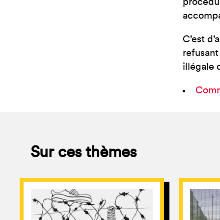
procédu
accompa
C’est d’
refusant 
illégale 
Comm
Sur ces thèmes