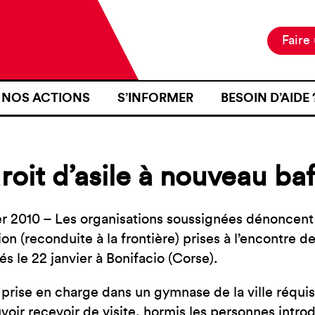
Faire
NOS ACTIONS
S’INFORMER
BESOIN D’AIDE 
NOTRE MISSION
ACTUALITÉS
JE SUIS EN ZON
NOS PROJETS
PUBLICATIONS
SE RENDRE EN Z
roit d’asile à nouveau ba
NOS MOYENS D’ACTION
RESSOURCES
J’AI FAIT L’OB
D’IDENTITÉ À U
CARTOGRAPHIE
INTÉRIEURE TER
er 2010 – Les organisations soussignées dénoncent l
on (reconduite à la frontière) prises à l’encontre de
J’AI ÉTÉ VICTI
s le 22 janvier à Bonifacio (Corse).
FRONTIÈRE
JE VOUDRAIS T
 prise en charge dans un gymnase de la ville réquisi
voir recevoir de visite, hormis les personnes introd