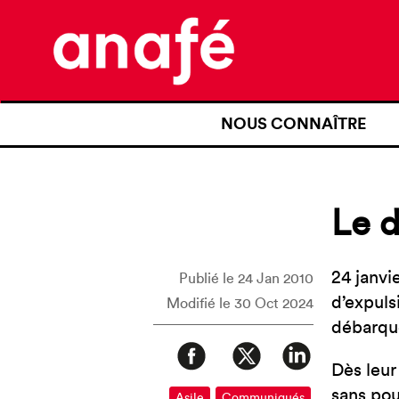
NOUS CONNAÎTRE
QUI SOMMES-NOUS ?
NOTRE HISTOIRE
Le d
NOS REVENDICATIONS
TRANSPARENCE
24 janvi
Publié le 24 Jan 2010
d’expulsi
Modifié le 30 Oct 2024
NOS PARTENAIRES
débarqué
Dès leur
sans pou
Asile
Communiqués