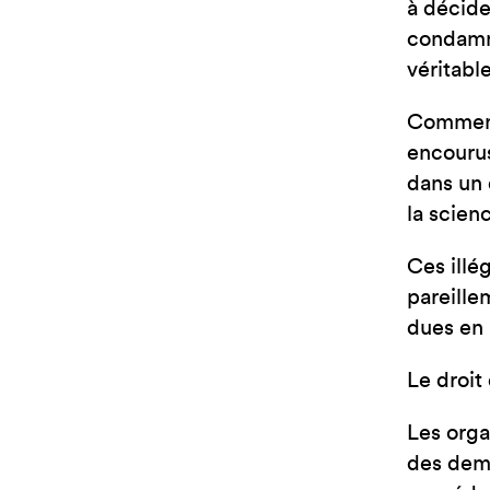
à décide
condamne
véritabl
Comment,
encourus
dans un 
la scienc
Ces illé
pareille
dues en 
Le droit 
Les orga
des dema