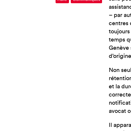
assistan
– par au
centres 
toujours
temps qu
Genève s
d’origin
Non seul
rétentio
et la du
correcte
notifica
avocat o
Il appara