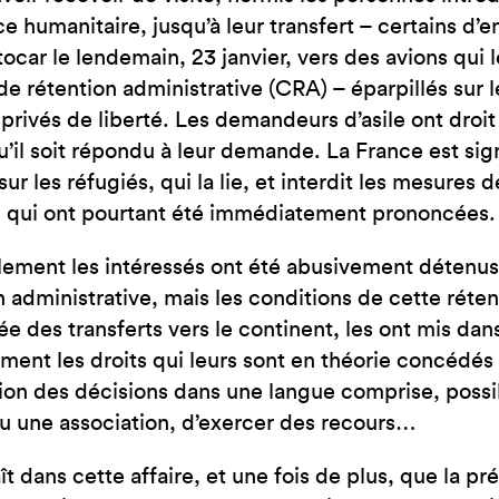
JE SUIS EN FRA
ce humanitaire, jusqu’à leur transfert – certains d
tocar le lendemain, 23 janvier, vers des avions qui 
de rétention administrative (CRA) – éparpillés sur le
 privés de liberté. Les demandeurs d’asile ont droit 
’il soit répondu à leur demande. La France est sig
ur les réfugiés, qui la lie, et interdit les mesures 
e qui ont pourtant été immédiatement prononcées.
ement les intéressés ont été abusivement détenus 
n administrative, mais les conditions de cette rét
rée des transferts vers le continent, les ont mis dan
ment les droits qui leurs sont en théorie concédés 
tion des décisions dans une langue comprise, possi
u une association, d’exercer des recours…
ît dans cette affaire, et une fois de plus, que la pr