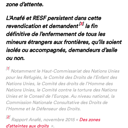
zone d’attente.
L’Anafé et RESF persistent dans cette
[
3
]
revendication et demandent
la fin
définitive de l’enfermement de tous les
mineurs étrangers aux frontières, qu’ils soient
isolés ou accompagnés, demandeurs d’asile
ou non.
[
1
]
Notamment le Haut-Commissariat des Nations Unies
pour les Réfugiés, le Comité des Droits de l’Enfant des
Nations Unies, le Comité des droits de l’Homme des
Nations Unies, le Comité contre la torture des Nations
Unies et le Conseil de l’Europe. Au niveau national, la
Commission Nationale Consultative des Droits de
l’Homme et le Défenseur des Droits.
[
2
]
Rapport Anafé, novembre 2015 «
Des zones
d’atteintes aux droits
».