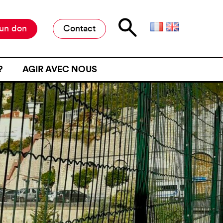
 un don
Contact
?
AGIR AVEC NOUS
E D’ATTENTE
MILITER À L’ANAFÉ
ONE D’ATTENTE
OFFRES DE STAGE ET D’EMPLOI
JET D’UN CONTRÔLE
RESTER INFORMÉ·E
NE FRONTIÈRE
RESTRE
ME DE VIOLENCE À UNE
ÉMOIGNER