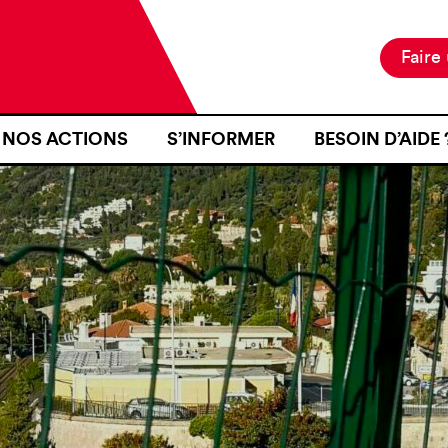
Faire
NOS ACTIONS
S’INFORMER
BESOIN D’AIDE 
NOTRE MISSION
ACTUALITÉS
JE SUIS EN ZON
NOS PROJETS
PUBLICATIONS
SE RENDRE EN Z
NOS MOYENS D’ACTION
RESSOURCES
J’AI FAIT L’OB
D’IDENTITÉ À U
CARTOGRAPHIE
INTÉRIEURE TER
J’AI ÉTÉ VICTI
FRONTIÈRE
JE VOUDRAIS T