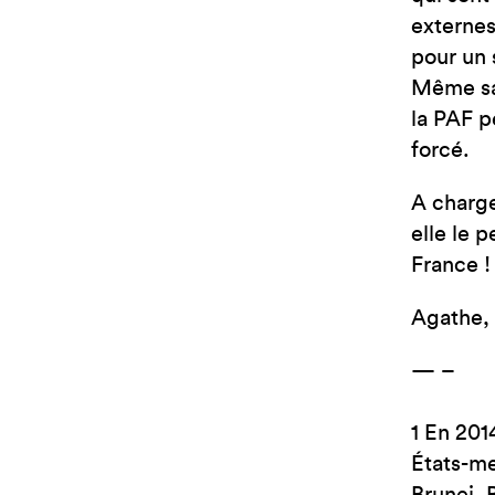
externes.
pour un 
Même san
la PAF p
forcé.
A charge
elle le p
France !
Agathe, 
— –
1 En 201
États-me