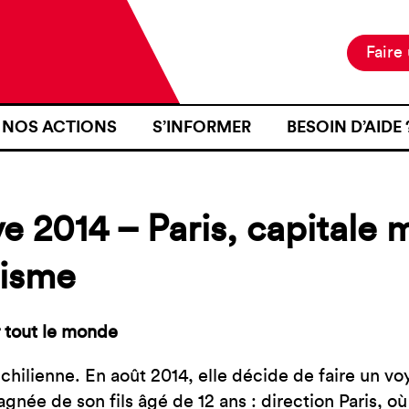
Faire
NOS ACTIONS
S’INFORMER
BESOIN D’AIDE 
NOTRE MISSION
ACTUALITÉS
JE SUIS EN ZON
NOS PROJETS
PUBLICATIONS
SE RENDRE EN Z
e 2014 – Paris, capitale 
NOS MOYENS D’ACTION
RESSOURCES
J’AI FAIT L’OB
D’IDENTITÉ À U
risme
CARTOGRAPHIE
INTÉRIEURE TER
J’AI ÉTÉ VICTI
 tout le monde
FRONTIÈRE
 chilienne. En août 2014, elle décide de faire un v
JE VOUDRAIS T
née de son fils âgé de 12 ans : direction Paris, où