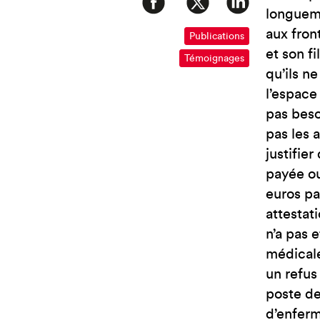
longueme
aux fron
Publications
et son f
Témoignages
qu’ils n
l’espace
pas beso
pas les 
justifie
payée ou
euros pa
attestat
n’a pas 
médicale
un refus
poste de
d’enfer