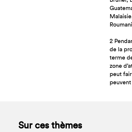
Brunei, 
Guatemal
Malaisi
Roumanie
2 Pendan
de la pr
terme de
zone d’a
peut fai
peuvent 
Sur ces thèmes