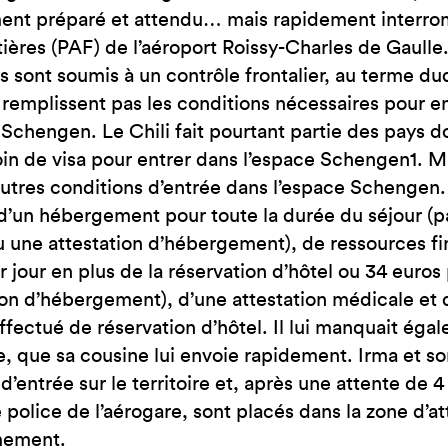
JE SUIS EN FRA
nt préparé et attendu… mais rapidement interromp
tières (PAF) de l’aéroport Roissy-Charles de Gaulle. 
ils sont soumis à un contrôle frontalier, au terme d
e remplissent pas les conditions nécessaires pour e
 Schengen. Le Chili fait pourtant partie des pays do
in de visa pour entrer dans l’espace Schengen1. Ma
autres conditions d’entrée dans l’espace Schengen. A 
r d’un hébergement pour toute la durée du séjour (p
 une attestation d’hébergement), de ressources fin
r jour en plus de la réservation d’hôtel ou 34 euros
ion d’hébergement), d’une attestation médicale et d’
effectué de réservation d’hôtel. Il lui manquait éga
, que sa cousine lui envoie rapidement. Irma et son 
 d’entrée sur le territoire et, après une attente de 
 police de l’aérogare, sont placés dans la zone d’att
mement.