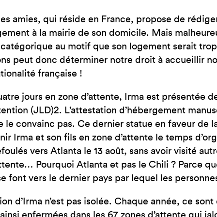
es amies, qui réside en France, propose de rédiger
ement à la mairie de son domicile. Mais malheure
 catégorique au motif que son logement serait trop p
ons peut donc déterminer notre droit à accueillir no
tionalité française !
atre jours en zone d’attente, Irma est présentée de
tention (JLD)2. L’attestation d’hébergement manus
e le convainc pas. Ce dernier statue en faveur de l
nir Irma et son fils en zone d’attente le temps d’or
efoulés vers Atlanta le 13 août, sans avoir visité au
ttente… Pourquoi Atlanta et pas le Chili ? Parce que
se font vers le dernier pays par lequel les personnes
tion d’Irma n’est pas isolée. Chaque année, ce sont
 ainsi enfermées dans les 67 zones d’attente qui jal