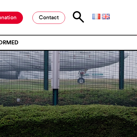
nation
Contact
FORMED
NTITY
ATIONS
ORDER
»
NCE AT A
D’ATTENTE »