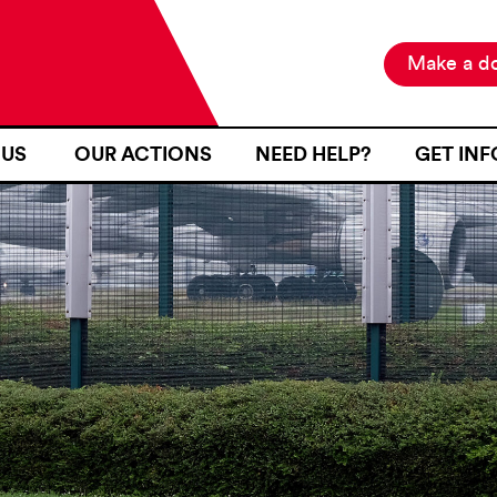
Make a do
 US
OUR ACTIONS
NEED HELP?
GET IN
 ANAFÉ?
OUR PROJECTS
I WOULD LIKE TO TESTIFY
NEWS
TORY
OUR MEANS OF ACTION
I WAS SUBJECT TO AN IDE
PUBLIC
CHECK AT AN INTERNAL B
Y POSITIONS
I AM IN « ZONE D’ATTENTE 
PARENCY
I AM IN FRANCE
ARTNERS
I WAS A VICTIM OF VIOLE
BORDER
GETTING TO THE « ZONES 