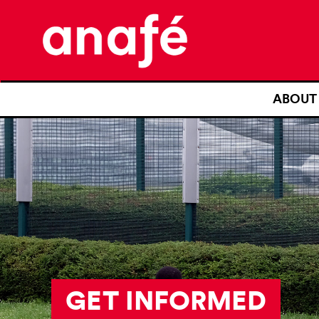
ABOUT
WHO IS
OUR S
OUR KE
TRANS
OUR P
GET INFORMED